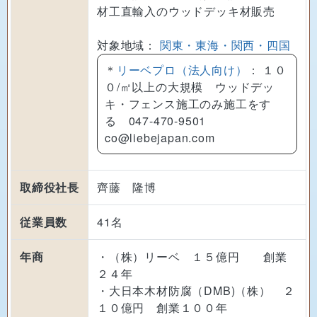
材工直輸入のウッドデッキ材販売
対象地域：
関東・東海・関西・四国
＊
リーベプロ（法人向け）
： １０
０/㎡以上の大規模 ウッドデッ
キ・フェンス施工のみ施工をす
る 047-470-9501
co@liebejapan.com
取締役社長
齊藤 隆博
従業員数
41名
年商
・（株）リーベ １５億円 創業
２４年
・大日本木材防腐（DMB)（株） ２
１０億円 創業１００年