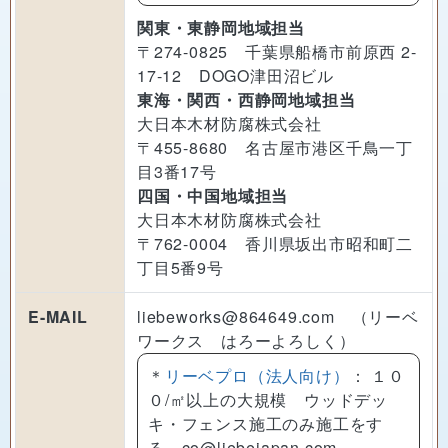
関東・東静岡地域担当
〒274-0825 千葉県船橋市前原西 2-
17-12 DOGO津田沼ビル
東海・関西・西静岡地域担当
大日本木材防腐株式会社
〒455-8680 名古屋市港区千鳥一丁
目3番17号
四国・中国地域担当
大日本木材防腐株式会社
〒762-0004 香川県坂出市昭和町二
丁目5番9号
E-MAIL
liebeworks@864649.com （リーベ
ワークス はろーよろしく）
＊
リーベプロ（法人向け）
： １０
０/㎡以上の大規模 ウッドデッ
キ・フェンス施工のみ施工をす
る co@liebejapan.com