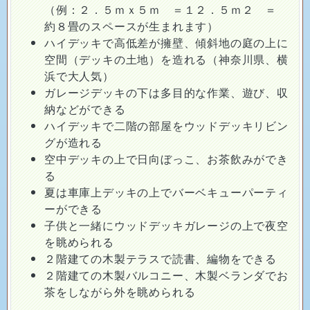
（例：２．５ｍｘ５ｍ ＝１２．５ｍ２ ＝
約８畳のスペースが生まれます）
ハイデッキで高低差が擁壁、傾斜地の庭の上に
空間（デッキの土地）を造れる（神奈川県、横
浜で大人気）
ガレージデッキの下は多目的な作業、遊び、収
納などができる
ハイデッキで二階の部屋をウッドデッキリビン
グが造れる
空中デッキの上で日向ぼっこ、お茶飲みができ
る
夏は車庫上デッキの上でバーベキューパーティ
ーができる
子供と一緒にウッドデッキガレージの上で夜空
を眺められる
２階建ての木製テラスで読書、編物をできる
２階建ての木製バルコニー、木製ベランダでお
茶をしながら外を眺められる