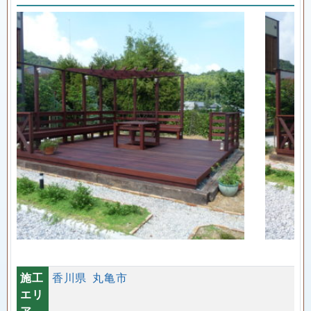
施工
香川県
丸亀市
エリ
ア