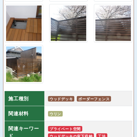
施工種別
ウッドデッキ
ボーダーフェンス
関連材料
ウリン
関連キーワー
プライベート空間
ド
ウッドデッキの床下収納
工法