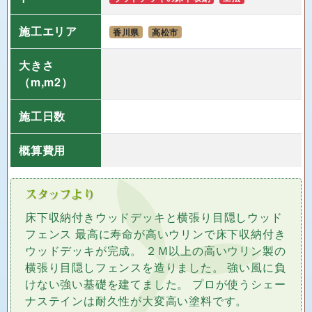
施工エリア
香川県
高松市
大きさ
（m,m2）
施工日数
概算費用
床下収納付きウッドデッキと横張り目隠しウッド
フェンス 最高に寿命が高いウリンで床下収納付き
ウッドデッキが完成。 ２Ｍ以上の高いウリン製の
横張り目隠しフェンスを造りました。 強い風に負
けない強い基礎を建てました。 プロが使うシェー
ナステインは耐久性が大変高い塗料です。