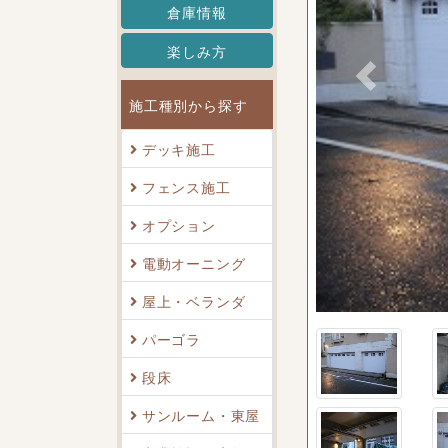
倉庫情報
楽しみ方
Previous
施工種別から探す
デッキ施工
フェンス施工
オプション
ージシャッター
電動オーニング
屋上・ベランダ
パーゴラ
段床
サンルーム・東屋