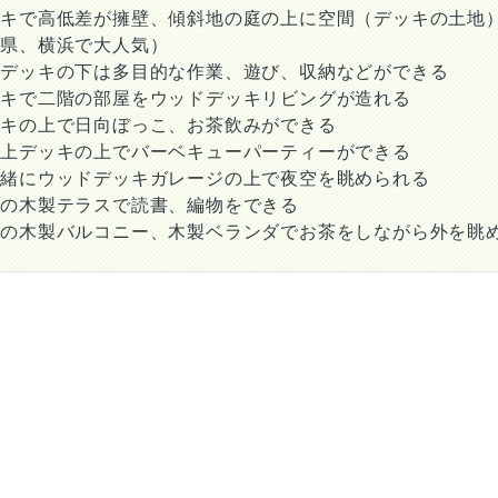
ッキで高低差が擁壁、傾斜地の庭の上に空間（デッキの土地
川県、横浜で大人気）
ジデッキの下は多目的な作業、遊び、収納などができる
ッキで二階の部屋をウッドデッキリビングが造れる
ッキの上で日向ぼっこ、お茶飲みができる
庫上デッキの上でバーベキューパーティーができる
一緒にウッドデッキガレージの上で夜空を眺められる
ての木製テラスで読書、編物をできる
ての木製バルコニー、木製ベランダでお茶をしながら外を眺