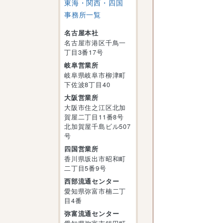
東海・関西・四国
事務所一覧
名古屋本社
名古屋市港区千鳥一
丁目3番17号
岐阜営業所
岐阜県岐阜市柳津町
下佐波8丁目40
大阪営業所
大阪市住之江区北加
賀屋二丁目11番8号
北加賀屋千島ビル507
号
四国営業所
香川県坂出市昭和町
二丁目5番9号
西部流通センター
愛知県弥富市楠二丁
目4番
弥富流通センター