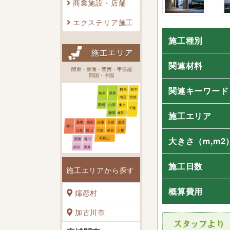
商業施設・店舗
エクステリア施工
施工種別
関連材料
関連キーワード
施工エリア
大きさ
（m,m2
施工日数
施工エリアから探す
概算費用
嬬恋村
加古川市