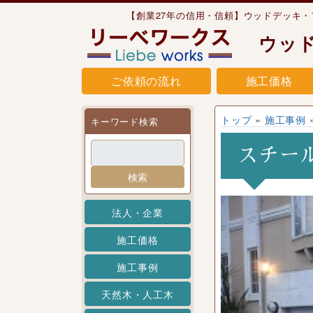
Skip to content
【創業27年の信用・信頼】ウッドデッキ
ウッ
ご依頼の流れ
施工価格
トップ
»
施工事例
キーワード検索
スチー
検索
法人・企業
施工価格
施工事例
天然木・人工木