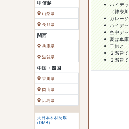
ハイデ
（神奈
山梨県
ガレー
長野県
ハイデ
空中デ
夏は車
子供と
兵庫県
２階建
滋賀県
２階建
香川県
岡山県
広島県
大日本木材防腐
(DMB)