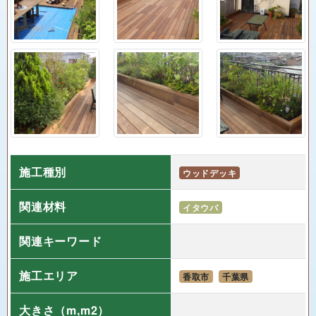
施工種別
ウッドデッキ
関連材料
イタウバ
関連キーワード
施工エリア
香取市
千葉県
大きさ
（m,m2）