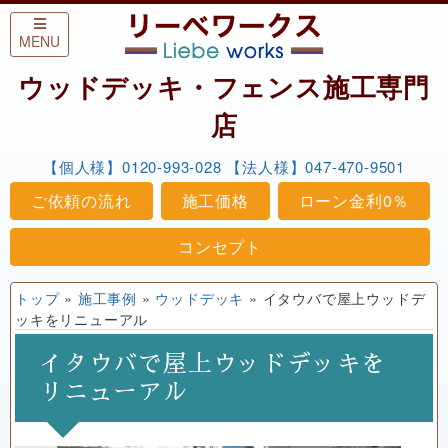
Skip to content
MENU
ウッドデッキ・フェンス施工専門
店
【個人様】0120-993-028
【法人様】047-470-9501
ご依頼の流れ
施工価格
ローン金利0％
コンセプト
トップ
»
施工事例
»
ウッドデッキ
»
イタウバで屋上ウッドデ
ッキをリニューアル
イタウバで屋上ウッドデッキを
リニューアル