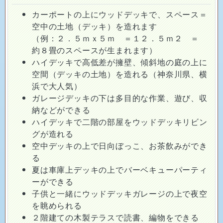
空中の土地（デッキ）を造れます
（例：２．５ｍｘ５ｍ ＝１２．５ｍ２ ＝
約８畳のスペースが生まれます）
ハイデッキで高低差が擁壁、傾斜地の庭の上に
空間（デッキの土地）を造れる（神奈川県、横
浜で大人気）
ガレージデッキの下は多目的な作業、遊び、収
納などができる
ハイデッキで二階の部屋をウッドデッキリビン
グが造れる
空中デッキの上で日向ぼっこ、お茶飲みができ
る
夏は車庫上デッキの上でバーベキューパーティ
ーができる
子供と一緒にウッドデッキガレージの上で夜空
を眺められる
２階建ての木製テラスで読書、編物をできる
２階建ての木製バルコニー、木製ベランダでお