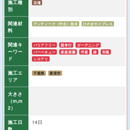
関連材
アンティーク（中古）枕木
ひのきサイプレス
料
関連キ
バリアフリー
親孝行
ガーデニング
ーワー
バーベキュー
家庭菜園
坪庭
緑
和風
ド
シロアリ
施工エ
千葉県
富里市
リア
大きさ
（m,m
2）
施工日
14日
数