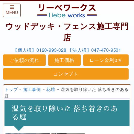
Skip to content
MENU
ウッドデッキ・フェンス施工専門
店
【個人様】0120-993-028
【法人様】047-470-9501
ご依頼の流れ
施工価格
ローン金利0％
コンセプト
トップ
»
施工事例
»
花壇
»
湿気を取り除いた 落ち着きのある
庭
湿気を取り除いた 落ち着きのあ
る庭