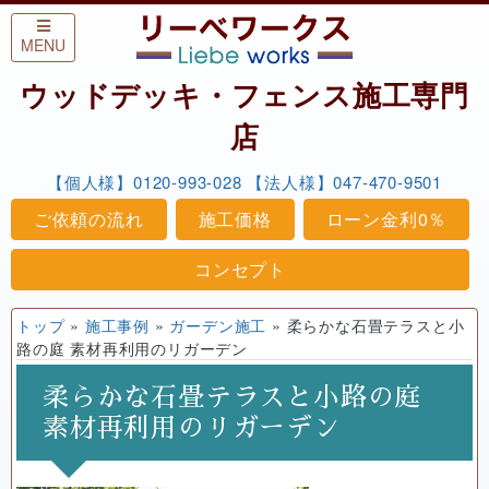
Skip to content
MENU
ウッドデッキ・フェンス施工専門
店
【個人様】0120-993-028
【法人様】047-470-9501
ご依頼の流れ
施工価格
ローン金利0％
コンセプト
トップ
»
施工事例
»
ガーデン施工
»
柔らかな石畳テラスと小
路の庭 素材再利用のリガーデン
柔らかな石畳テラスと小路の庭
素材再利用のリガーデン