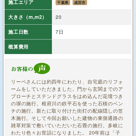
施工エリア
千葉県
成田市
大きさ
（m,m2）
20
施工日数
7日
概算費用
リーベさんには約四年にわたり、自宅庭のリフォ
ームをしていただきました。門から玄関までのア
プローチとステンドグラスをはめ込んだ花壇つき
の塀の施行。根府川の鉄平石を使った石積のベン
チの施行。新たに取り付けた街灯の配線隠しの笠
木施行。そして今回お願いした建物の東側通路の
雑草対策で敷いていただいた石畳の施行。多岐に
わたり色々お世話になりました。 20年前は「子