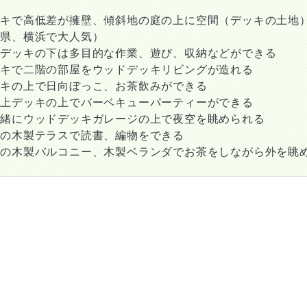
ッキで高低差が擁壁、傾斜地の庭の上に空間（デッキの土地
川県、横浜で大人気）
ジデッキの下は多目的な作業、遊び、収納などができる
ッキで二階の部屋をウッドデッキリビングが造れる
ッキの上で日向ぼっこ、お茶飲みができる
庫上デッキの上でバーベキューパーティーができる
一緒にウッドデッキガレージの上で夜空を眺められる
ての木製テラスで読書、編物をできる
ての木製バルコニー、木製ベランダでお茶をしながら外を眺