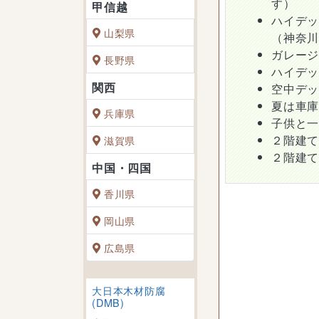
す）
ハイデ
山梨県
（神奈
ガレー
長野県
ハイデ
空中デ
夏は車
兵庫県
子供と
２階建
滋賀県
２階建
香川県
岡山県
広島県
大日本木材防腐
(DMB)