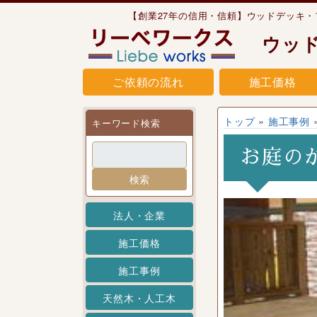
Skip to content
【創業27年の信用・信頼】ウッドデッキ
ウッ
ご依頼の流れ
施工価格
トップ
»
施工事例
キーワード検索
お庭の
検索
法人・企業
施工価格
施工事例
天然木・人工木