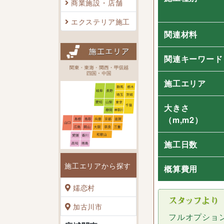
商業施設・店舗
エクステリア施工
関連材料
関連キーワード
施工エリア
大きさ
（m,m2）
施工日数
施工エリアから探す
概算費用
嬬恋村
加古川市
フルオプショ