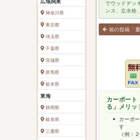
でウッドデッ
ンス、立水栓
神奈川県
東京都
投稿ナビゲ
前の投稿「
埼玉県
千葉県
茨城県
群馬県
栃木県
カーポート
る」メリッ
静岡県
カーポ
岐阜県
す
三重県
（例：