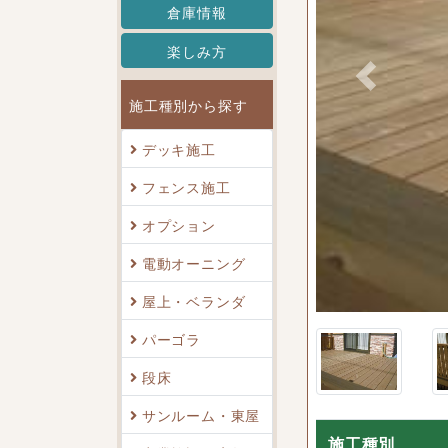
倉庫情報
楽しみ方
Previous
施工種別から探す
デッキ施工
フェンス施工
オプション
の サイプレスデッキ
電動オーニング
屋上・ベランダ
パーゴラ
段床
サンルーム・東屋
施工種別