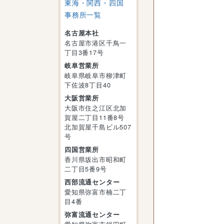
東海・関西・四国
事務所一覧
名古屋本社
名古屋市港区千鳥一
丁目3番17号
岐阜営業所
岐阜県岐阜市柳津町
下佐波8丁目40
大阪営業所
大阪市住之江区北加
賀屋二丁目11番8号
北加賀屋千島ビル507
号
四国営業所
香川県坂出市昭和町
二丁目5番9号
西部流通センター
愛知県弥富市楠二丁
目4番
弥富流通センター