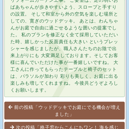
ばあちゃんが歩きやすいよう、スロープと手すり
の設置。 そして和室から外の空気を楽しむ場所と
しての、寛ぎのウッドデッキ。 あとは、わんちゃ
んがお庭で自由に過ごせるような囲いの提案でし
た。 私のプランを修正なく全て採用していただい
た時、嬉しかった反面責任も大きい というプレッ
シャーを感じましたが、職人さんたちのお陰で出
来上がりにも 大変満足しております。そしてお客
様に喜んでいただけた事が一番嬉しいですね。 大
工さんに作ってもらったテーブルと椅子のセット
は、パラソルが加わり 彩りも美しく、お庭に出る
楽しみも増してくれますね。 今後共どうぞよろし
くお願いします。
投稿ナビゲーション
前の投稿「ウッドデッキでお庭にでる機会が増え
ました」
次の投稿「格子窓からこんにちワン！ 海を感じ