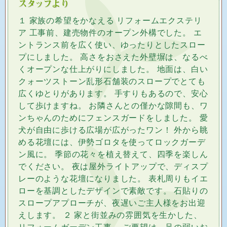
１ 家族の希望をかなえる リフォームエクステリ
ア 工事前、建売物件のオープン外構でした。 エ
ントランス前を広く使い、ゆったりとしたスロー
プにしました。 高さをおさえた外壁塀は、なるべ
くオープンな仕上がりにしました。 地面は、白い
クォーツストーン乱形石舗装のスロープでとても
広くゆとりがあります。 手すりもあるので、安心
して歩けますね。 お隣さんとの僅かな隙間も、ワ
ンちゃんのためにフェンスガードをしました。 愛
犬が自由に歩ける広場が広がったワン！ 外から眺
める花壇には、伊勢ゴロタを使ってロックガーデ
ン風に。 季節の花々を植え替えて、四季を楽しん
でください。 夜は屋外ライトアップで、ディスプ
レーのような花壇になりました。 表札周りもイエ
ローを基調としたデザインで素敵です。 石貼りの
スロープアプローチが、夜遅いご主人様をお出迎
えします。 ２ 家と街並みの雰囲気を生かした、
リフォームガーデン工事。 ご要望は、足の弱いお