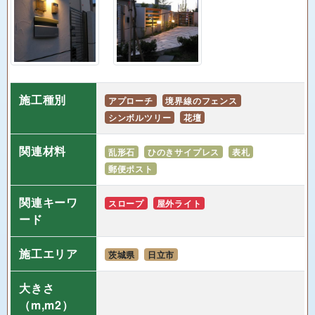
施工種別
アプローチ
境界線のフェンス
シンボルツリー
花壇
関連材料
乱形石
ひのきサイプレス
表札
郵便ポスト
関連キーワ
スロープ
屋外ライト
ード
施工エリア
茨城県
日立市
大きさ
（m,m2）