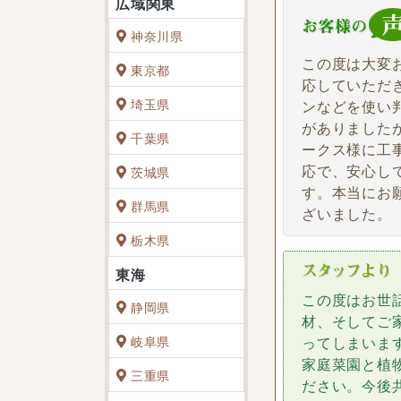
神奈川県
この度は大変
東京都
応していただ
埼玉県
ンなどを使い
がありました
千葉県
ークス様に工
応で、安心し
茨城県
す。本当にお
群馬県
ざいました。
栃木県
この度はお世
静岡県
材、そしてご
岐阜県
ってしまいま
家庭菜園と植
三重県
ださい。今後