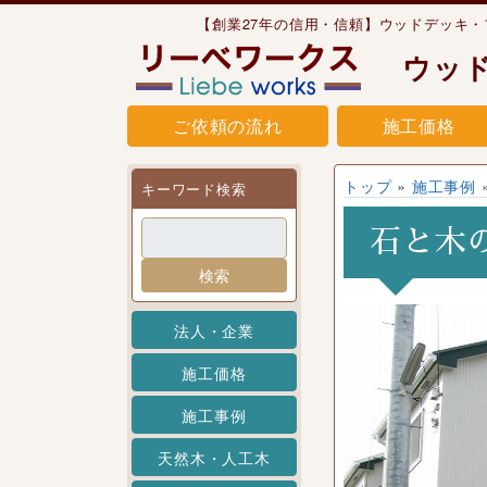
Skip to content
【創業27年の信用・信頼】ウッドデッキ
ウッ
ご依頼の流れ
施工価格
トップ
»
施工事例
キーワード検索
石と木
検索
法人・企業
施工価格
施工事例
天然木・人工木