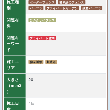
施工種
ボーダーフェンス
境界線のフェンス
別
パーゴラ
プライベートガーデン
独立パーゴラ
関連材
ひのきサイプレス
料
関連キ
プライベート空間
ーワー
ド
施工エ
神奈川県
川崎市
リア
大きさ
20
（m,m2
）
施工日
4日
数