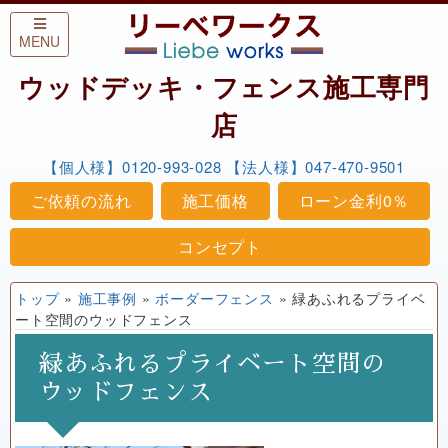
Skip to content
MENU
ウッドデッキ・フェンス施工専門
店
【個人様】0120-993-028
【法人様】047-470-9501
ご依頼の流れ
施工価格
ローン金利0％
コンセプト
トップ
»
施工事例
»
ボーダーフェンス
»
緑あふれるプライベ
ート空間のウッドフェンス
緑あふれるプライベート空間の
ウッドフェンス