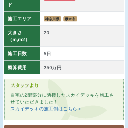
ド
施工エリア
神奈川県
厚木市
大きさ
20
（m,m2）
施工日数
5日
概算費用
250万円
自宅の2階部分に隣接したスカイデッキを施工さ
せていただきました！
スカイデッキの施工例はこちら＞