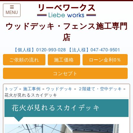
Skip to content
MENU
ウッドデッキ・フェンス施工専門
店
【個人様】0120-993-028
【法人様】047-470-9501
ご依頼の流れ
施工価格
ローン金利0％
コンセプト
トップ
»
施工事例
»
ウッドデッキ
»
２階建て・空中デッキ
»
花火が見れるスカイデッキ
花火が見れるスカイデッキ