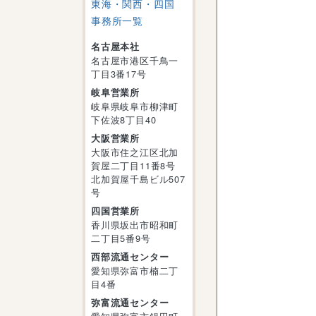
東海・関西・四国
事務所一覧
名古屋本社
名古屋市港区千鳥一
丁目3番17号
岐阜営業所
岐阜県岐阜市柳津町
下佐波8丁目40
大阪営業所
大阪市住之江区北加
賀屋二丁目11番8号
北加賀屋千島ビル507
号
四国営業所
香川県坂出市昭和町
二丁目5番9号
西部流通センター
愛知県弥富市楠二丁
目4番
弥富流通センター