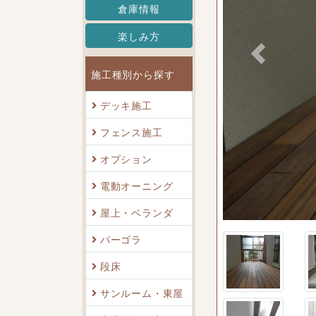
倉庫情報
楽しみ方
Previous
施工種別から探す
デッキ施工
フェンス施工
オプション
の完成
電動オーニング
屋上・ベランダ
パーゴラ
段床
サンルーム・東屋