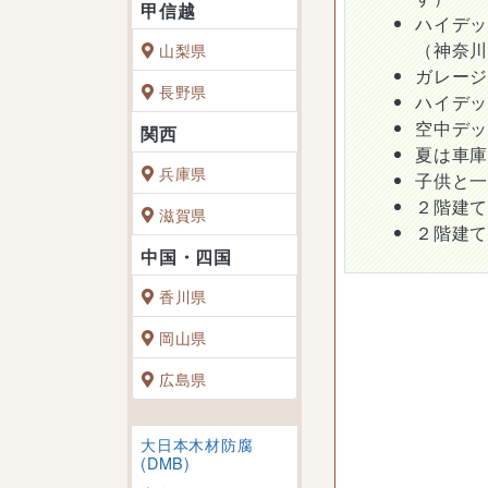
ハイデ
（神奈
山梨県
ガレー
長野県
ハイデ
空中デ
夏は車
兵庫県
子供と
２階建
滋賀県
２階建
香川県
岡山県
広島県
大日本木材防腐
(DMB)