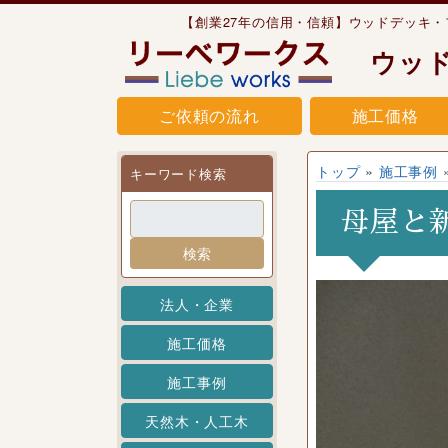
Skip to content
【創業27年の信用・信頼】ウッドデッキ
ウッ
ご依頼の流れ
施工価格
トップ
»
施工事例
キーワード検索
母屋と
検索
法人・企業
施工価格
施工事例
天然木・人工木