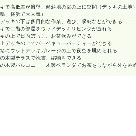
ッキで高低差が擁壁、傾斜地の庭の上に空間（デッキの土地
川県、横浜で大人気）
ジデッキの下は多目的な作業、遊び、収納などができる
ッキで二階の部屋をウッドデッキリビングが造れる
ッキの上で日向ぼっこ、お茶飲みができる
庫上デッキの上でバーベキューパーティーができる
一緒にウッドデッキガレージの上で夜空を眺められる
ての木製テラスで読書、編物をできる
ての木製バルコニー、木製ベランダでお茶をしながら外を眺