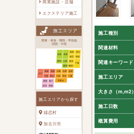
商業施設・店舗
エクステリア施工
施工種別
関連材料
関連キーワード
施工エリア
大きさ
（m,m2
施工エリアから探す
施工日数
嬬恋村
概算費用
加古川市