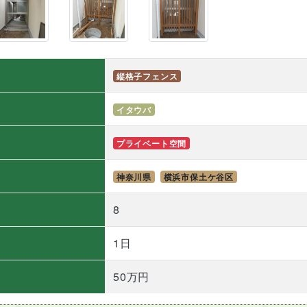
縦格子フェンス
イタウバ
プライベート空間
神奈川県
横浜市保土ケ谷区
）
8
1日
50万円