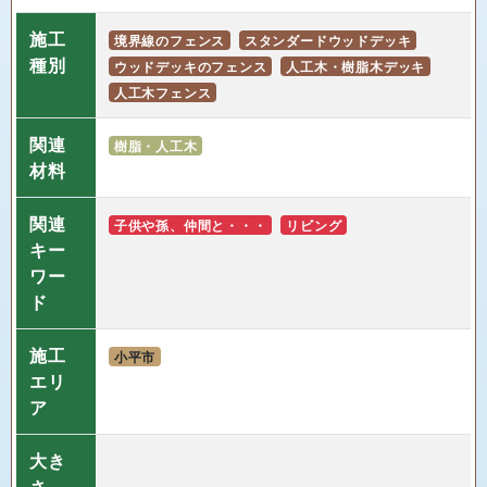
施工
境界線のフェンス
スタンダードウッドデッキ
種別
ウッドデッキのフェンス
人工木・樹脂木デッキ
人工木フェンス
関連
樹脂・人工木
材料
関連
子供や孫、仲間と・・・
リビング
キー
ワー
ド
施工
小平市
エリ
ア
大き
さ