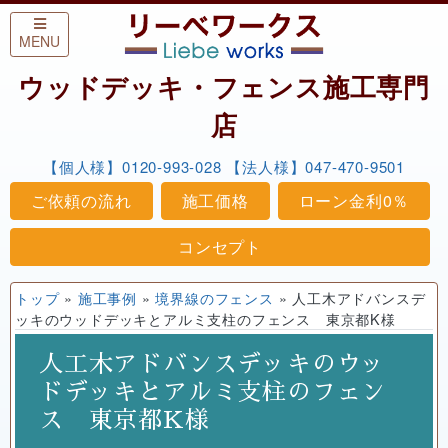
Skip to content
MENU
ウッドデッキ・フェンス施工専門
店
【個人様】0120-993-028
【法人様】047-470-9501
ご依頼の流れ
施工価格
ローン金利0％
コンセプト
トップ
»
施工事例
»
境界線のフェンス
»
人工木アドバンスデ
ッキのウッドデッキとアルミ支柱のフェンス 東京都K様
人工木アドバンスデッキのウッ
ドデッキとアルミ支柱のフェン
ス 東京都K様