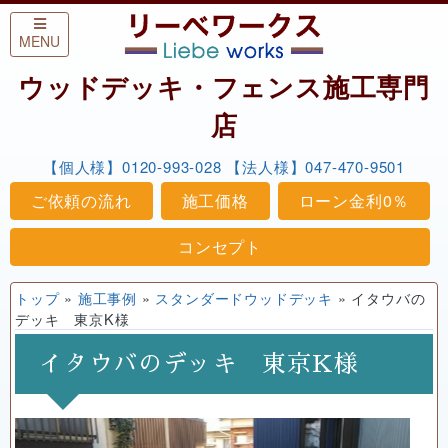
Skip to content
MENU
ウッドデッキ・フェンス施工専門
店
【個人様】0120-993-028
【法人様】047-470-9501
ご依頼の流れ
施工価格
ローン金利0％
コンセプト
トップ
»
施工事例
»
スタンダードウッドデッキ
»
イタウバの
デッキ 東京K様
イタウバのデッキ 東京K様