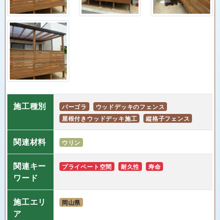
施工種別
パーゴラ
ウッドデッキのフェンス
屋根付きウッドデッキ施工
縦格子フェンス
関連材料
ウリン
関連キー
プライベート空間
耐久性
寿命
ワード
施工エリ
岡山県
ア