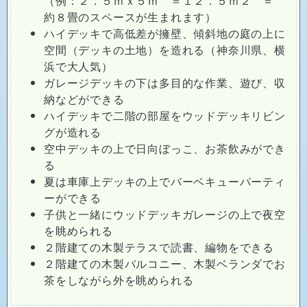
（例：２．５ｍｘ５ｍ ＝１２．５ｍ２ ＝
約８畳のスペースが生まれます）
ハイデッキで高低差が擁壁、傾斜地の庭の上に
空間（デッキの土地）を造れる（神奈川県、横
浜で大人気）
ガレージデッキの下は多目的な作業、遊び、収
納などができる
ハイデッキで二階の部屋をウッドデッキリビン
グが造れる
空中デッキの上で日向ぼっこ、お茶飲みができ
る
夏は車庫上デッキの上でバーベキューパーティ
ーができる
子供と一緒にウッドデッキガレージの上で夜空
を眺められる
２階建ての木製テラスで読書、編物をできる
２階建ての木製バルコニー、木製ベランダでお
茶をしながら外を眺められる