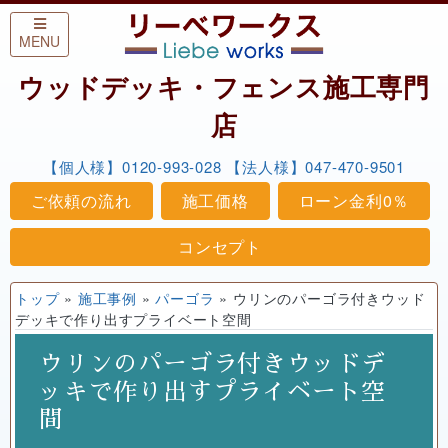
Skip to content
MENU
ウッドデッキ・フェンス施工専門
店
【個人様】0120-993-028
【法人様】047-470-9501
ご依頼の流れ
施工価格
ローン金利0％
コンセプト
トップ
»
施工事例
»
パーゴラ
»
ウリンのパーゴラ付きウッド
デッキで作り出すプライベート空間
ウリンのパーゴラ付きウッドデ
ッキで作り出すプライベート空
間