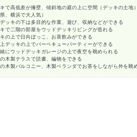
ッキで高低差が擁壁、傾斜地の庭の上に空間（デッキの土地
川県、横浜で大人気）
ジデッキの下は多目的な作業、遊び、収納などができる
ッキで二階の部屋をウッドデッキリビングが造れる
ッキの上で日向ぼっこ、お茶飲みができる
庫上デッキの上でバーベキューパーティーができる
一緒にウッドデッキガレージの上で夜空を眺められる
ての木製テラスで読書、編物をできる
ての木製バルコニー、木製ベランダでお茶をしながら外を眺