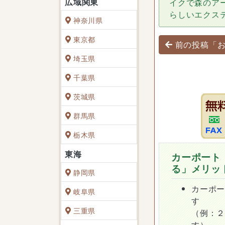
イクで森のア
らしいエクス
神奈川県
投稿ナビゲ
東京都
前の投稿「お
埼玉県
千葉県
茨城県
群馬県
栃木県
カーポート
る」メリッ
静岡県
カーポ
岐阜県
す
三重県
（例：
す）