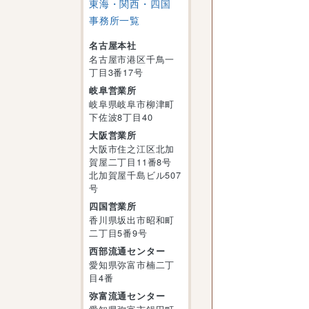
東海・関西・四国
事務所一覧
名古屋本社
名古屋市港区千鳥一
丁目3番17号
岐阜営業所
岐阜県岐阜市柳津町
下佐波8丁目40
大阪営業所
大阪市住之江区北加
賀屋二丁目11番8号
北加賀屋千島ビル507
号
四国営業所
香川県坂出市昭和町
二丁目5番9号
西部流通センター
愛知県弥富市楠二丁
目4番
弥富流通センター