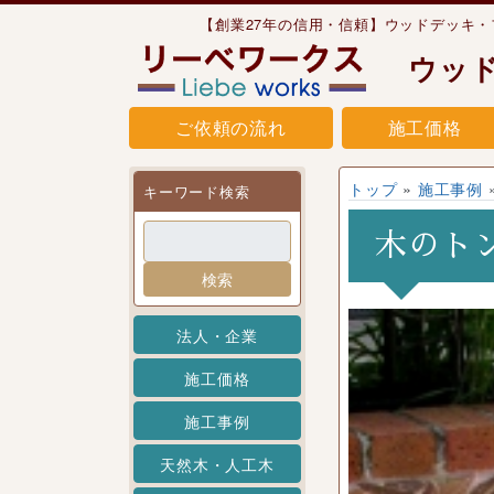
Skip to content
【創業27年の信用・信頼】ウッドデッキ
ウッ
ご依頼の流れ
施工価格
トップ
»
施工事例
キーワード検索
木のト
検索
法人・企業
施工価格
施工事例
天然木・人工木