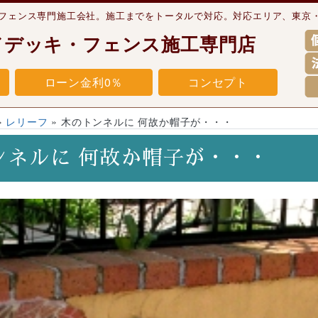
・フェンス専門施工会社。施工までをトータルで対応。対応エリア、東京
ドデッキ・フェンス施工専門店
ローン金利0％
コンセプト
»
レリーフ
»
木のトンネルに 何故か帽子が・・・
ンネルに 何故か帽子が・・・