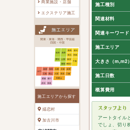
商業施設・店舗
施工種別
エクステリア施工
関連材料
関連キーワード
施工エリア
大きさ
（m,m2
施工日数
概算費用
施工エリアから探す
嬬恋村
アートタイル
加古川市
でしょ、切り