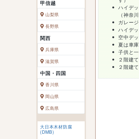
ハイデ
山梨県
（神奈
ガレー
長野県
ハイデ
空中デ
夏は車
兵庫県
子供と
２階建
滋賀県
２階建
香川県
岡山県
広島県
大日本木材防腐
(DMB)