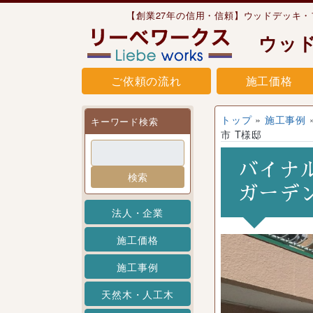
Skip to content
【創業27年の信用・信頼】ウッドデッキ
ウッ
ご依頼の流れ
施工価格
トップ
»
施工事例
キーワード検索
市 T様邸
バイナ
検索
ガーデン
法人・企業
施工価格
施工事例
天然木・人工木