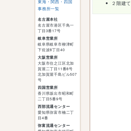
東海・関西・四国
２階建
事務所一覧
名古屋本社
名古屋市港区千鳥一
丁目3番17号
岐阜営業所
岐阜県岐阜市柳津町
下佐波8丁目40
大阪営業所
大阪市住之江区北加
賀屋二丁目11番8号
北加賀屋千島ビル507
号
四国営業所
香川県坂出市昭和町
二丁目5番9号
西部流通センター
愛知県弥富市楠二丁
目4番
弥富流通センター