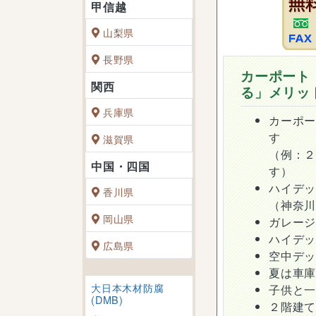
山梨県
長野県
カーポート
る」メリッ
兵庫県
カーポ
す
滋賀県
（例：
す）
ハイデ
香川県
（神奈
岡山県
ガレー
ハイデ
広島県
空中デ
夏は車
大日本木材防腐
子供と
(DMB)
２階建