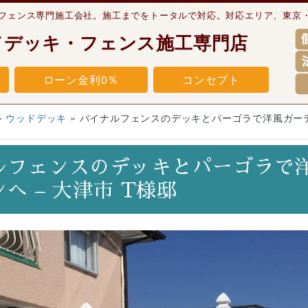
・フェンス専門施工会社。施工までをトータルで対応。対応エリア、東京
ドデッキ・フェンス施工専門店
ローン金利0％
コンセプト
»
ウッドデッキ
»
バイナルフェンスのデッキとパーゴラで洋風ガーデ
ルフェンスのデッキとパーゴラで
バイナルフェンスのデッキとパーゴラで洋風ガーデンへ –
大津市 T様邸
へ – 大津市 T様邸