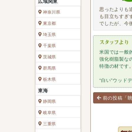
思ったよりも
神奈川県
も目立ちすぎ
でしたが、今
東京都
埼玉県
千葉県
米国では一般
茨城県
強化樹脂製な
特徴の材です
群馬県
栃木県
“白い”ウッド
投稿ナビゲ
前の投稿「眺
静岡県
岐阜県
三重県