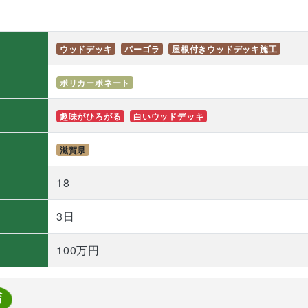
ウッドデッキ
パーゴラ
屋根付きウッドデッキ施工
ポリカーボネート
趣味がひろがる
白いウッドデッキ
滋賀県
）
18
3日
100万円