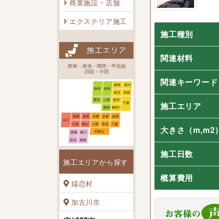
商業施設・店舗
エクステリア施工
施工種別
関連材料
関連キーワード
施工エリア
大きさ
（m,m2
施工日数
施工エリアから探す
概算費用
嬬恋村
加古川市