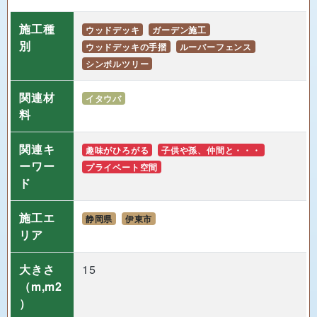
施工種
ウッドデッキ
ガーデン施工
別
ウッドデッキの手摺
ルーバーフェンス
シンボルツリー
関連材
イタウバ
料
関連キ
趣味がひろがる
子供や孫、仲間と・・・
ーワー
プライベート空間
ド
施工エ
静岡県
伊東市
リア
大きさ
15
（m,m2
）