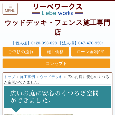
Skip to content
MENU
ウッドデッキ・フェンス施工専門
店
【個人様】0120-993-028
【法人様】047-470-9501
ご依頼の流れ
施工価格
ローン金利0％
コンセプト
トップ
»
施工事例
»
ウッドデッキ
»
広いお庭に安心のくつろ
ぎ空間ができました。
広いお庭に安心のくつろぎ空間
ができました。