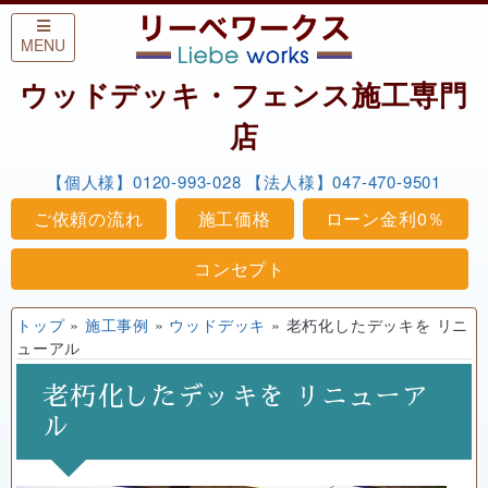
Skip to content
MENU
ウッドデッキ・フェンス施工専門
店
【個人様】0120-993-028
【法人様】047-470-9501
ご依頼の流れ
施工価格
ローン金利0％
コンセプト
トップ
»
施工事例
»
ウッドデッキ
»
老朽化したデッキを リニ
ューアル
老朽化したデッキを リニューア
ル