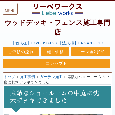
Skip to content
MENU
ウッドデッキ・フェンス施工専門
店
【個人様】0120-993-028
【法人様】047-470-9501
ご依頼の流れ
施工価格
ローン金利0％
コンセプト
トップ
»
施工事例
»
ガーデン施工
»
素敵なショールームの中
庭に枕木デッキできました
素敵なショールームの中庭に枕
木デッキできました