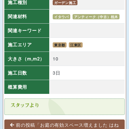
施工種別
ガーデン施工
関連材料
イタウバ
アンティーク（中古）枕木
関連キーワード
施工エリア
東京都
江東区
大きさ
（m,m2）
10
施工日数
3日
概算費用
投稿ナビゲーション
前の投稿「お庭の有効スペース増えました はね