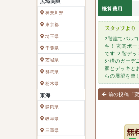
概算費用
神奈川県
東京都
埼玉県
2階建てバル
キ！ 玄関ポ
千葉県
です ２階デ
茨城県
外構のガーデ
家とデッキと
群馬県
らの展望を楽
栃木県
投稿ナビゲ
前の投稿「変
静岡県
岐阜県
三重県