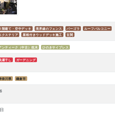
２階建て・空中デッキ
境界線のフェンス
パーゴラ
ルーフバルコニー
エクステリア
屋根付きウッドデッキ施工
玄関
アンティーク（中古）枕木
ひのきサイプレス
洗濯干し
ガーデニング
神奈川県
鎌倉市
6
3日