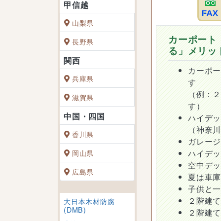
山梨県
カーポート
長野県
る」メリッ
カーポ
兵庫県
す
（例：
滋賀県
す）
ハイデ
（神奈
香川県
ガレー
ハイデ
岡山県
空中デ
広島県
夏は車
子供と
２階建
大日本木材防腐
(DMB)
２階建