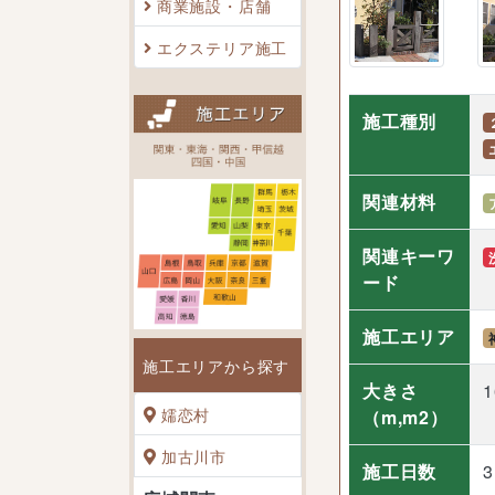
商業施設・店舗
エクステリア施工
施工種別
関連材料
関連キーワ
ード
施工エリア
施工エリアから探す
大きさ
1
嬬恋村
（m,m2）
加古川市
施工日数