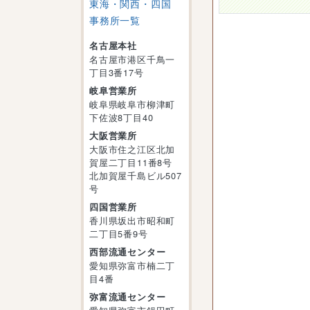
東海・関西・四国
事務所一覧
名古屋本社
名古屋市港区千鳥一
丁目3番17号
岐阜営業所
岐阜県岐阜市柳津町
下佐波8丁目40
大阪営業所
大阪市住之江区北加
賀屋二丁目11番8号
北加賀屋千島ビル507
号
四国営業所
香川県坂出市昭和町
二丁目5番9号
西部流通センター
愛知県弥富市楠二丁
目4番
弥富流通センター