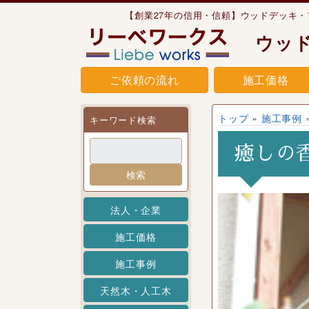
Skip to content
【創業27年の信用・信頼】ウッドデッキ
ウッ
ご依頼の流れ
施工価格
トップ
»
施工事例
キーワード検索
癒しの
検索
法人・企業
施工価格
施工事例
天然木・人工木