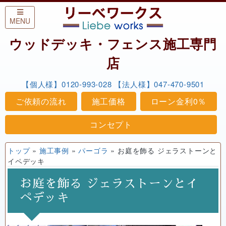
Skip to content
MENU
ウッドデッキ・フェンス施工専門
店
【個人様】0120-993-028
【法人様】047-470-9501
ご依頼の流れ
施工価格
ローン金利0％
コンセプト
トップ
»
施工事例
»
パーゴラ
»
お庭を飾る ジェラストーンと
イペデッキ
お庭を飾る ジェラストーンとイ
ペデッキ