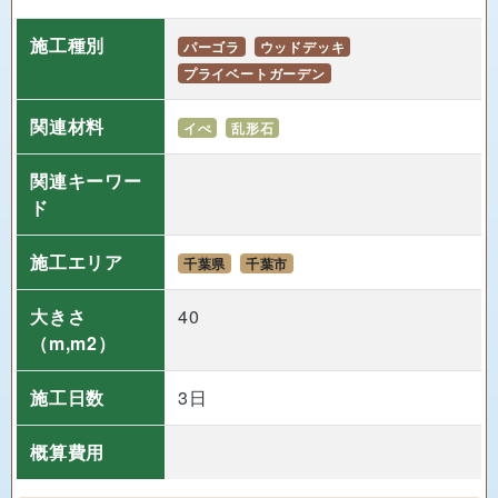
施工種別
パーゴラ
ウッドデッキ
プライベートガーデン
関連材料
イぺ
乱形石
関連キーワー
ド
施工エリア
千葉県
千葉市
大きさ
40
（m,m2）
施工日数
3日
概算費用