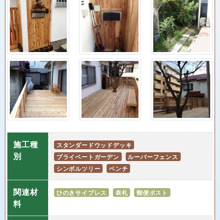
施工種
スタンダードウッドデッキ
別
プライベートガーデン
ルーバーフェンス
シンボルツリー
ベンチ
関連材
ひのきサイプレス
表札
郵便ポスト
料