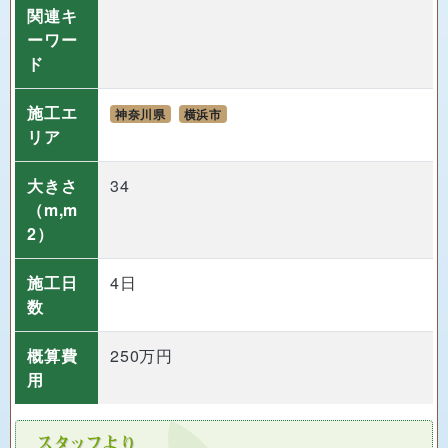
関連キ
ーワー
ド
施工エ
神奈川県
横浜市
リア
大きさ
34
（m,m
2）
施工日
4日
数
概算費
250万円
用