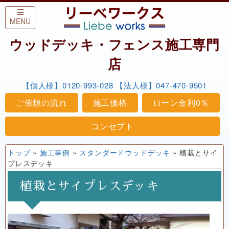
Skip to content
MENU
ウッドデッキ・フェンス施工専門
店
【個人様】0120-993-028
【法人様】047-470-9501
ご依頼の流れ
施工価格
ローン金利0％
コンセプト
トップ
»
施工事例
»
スタンダードウッドデッキ
»
植栽とサイ
プレスデッキ
植栽とサイプレスデッキ