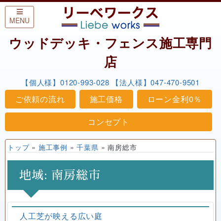
Skip to content
MENU
ウッドデッキ・フェンス施工専門
店
【個人様】0120-993-028
【法人様】047-470-9501
ご依頼の流れ
施工価格
ローン金利0％
コンセプト
トップ
»
施工事例
»
千葉県
»
南房総市
地域:
南房総市
人工芝が映える広い庭