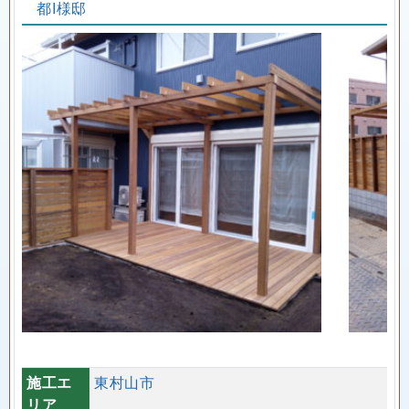
都I様邸
施工エ
東村山市
リア