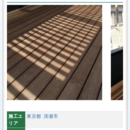
施工エ
東京都
清瀬市
リア