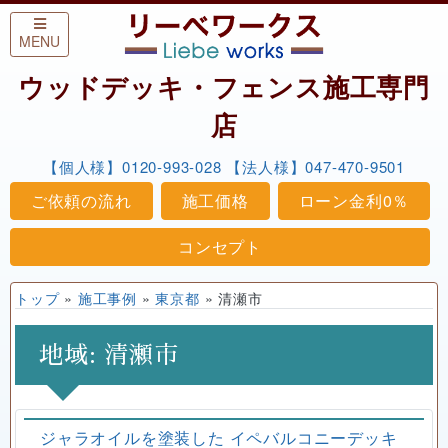
Skip to content
MENU
ウッドデッキ・フェンス施工専門
店
【個人様】0120-993-028
【法人様】047-470-9501
ご依頼の流れ
施工価格
ローン金利0％
コンセプト
トップ
»
施工事例
»
東京都
»
清瀬市
地域:
清瀬市
ジャラオイルを塗装した イペバルコニーデッキ