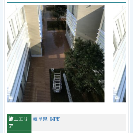
施工エリ
岐阜県
関市
ア