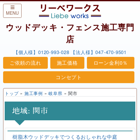
Skip to content
MENU
ウッドデッキ・フェンス施工専門
店
【個人様】0120-993-028
【法人様】047-470-9501
ご依頼の流れ
施工価格
ローン金利0％
コンセプト
トップ
»
施工事例
»
岐阜県
»
関市
地域:
関市
樹脂木ウッドデッキでつくるおしゃれな中庭