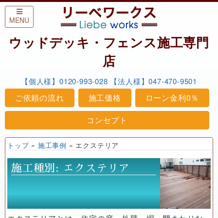
Skip to content
MENU
ウッドデッキ・フェンス施工専門
店
【個人様】0120-993-028
【法人様】047-470-9501
ご依頼の流れ
施工価格
ローン金利0％
コンセプト
トップ
»
施工事例
»
エクステリア
施工種別:
エクステリア