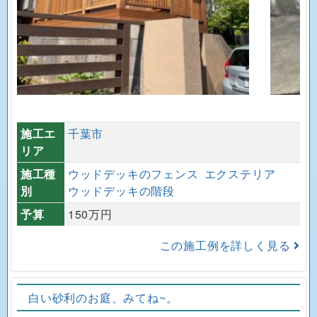
施工エ
千葉市
リア
施工種
ウッドデッキのフェンス
エクステリア
別
ウッドデッキの階段
予算
150万円
この施工例を詳しく見る
白い砂利のお庭、みてね~。