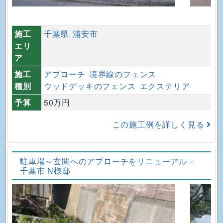
施工
千葉県
浦安市
エリ
ア
施工
アプローチ
境界線のフェンス
種別
ウッドデッキのフェンス
エクステリア
予算
50万円
この施工例を詳しく見る
駐車場～玄関へのアプローチをリニューアル –
千葉市 N様邸