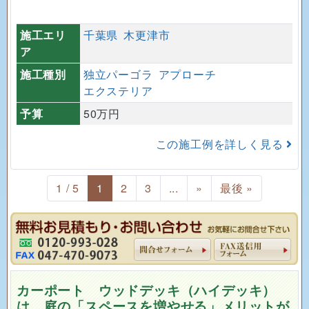
施工エリ
千葉県
木更津市
ア
施工種別
独立パーゴラ
アプローチ
エクステリア
予算
50万円
この施工例を詳しく見る
1 / 5
1
2
3
...
»
最後 »
カーポート ウッドデッキ（ハイデッキ）
は、庭の「スペースを増やせる」メリットが