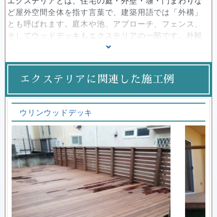
エクステリアとは、住宅の庭・外壁・塀・門まわりな
ど屋外空間全体を指す言葉で、建築用語では「外構」
とも呼ばれます。庭木や池、アプローチ、フェンス、
そしてウッドデッキもエクステリアの一部です。外観
を美しく整えるだけでなく、防犯性やプライバシー確
保にも役立ち、目隠しフェンスなどの設備も含まれま
す。リーベワークスでは、レンガ塀、ステンドグラス
エクステリアに関連した施工例
入りフェンス、自転車置き場、乱形石アプローチ、ア
イアン門扉、アメリカンフェンス、立水栓、白い塗り
壁、枕木駐車場など、多彩なデザインを組み合わせた
ウリンウッドデッキ
外構施工を行い、住まいの魅力を高めるエクステリア
空間を創造しています。