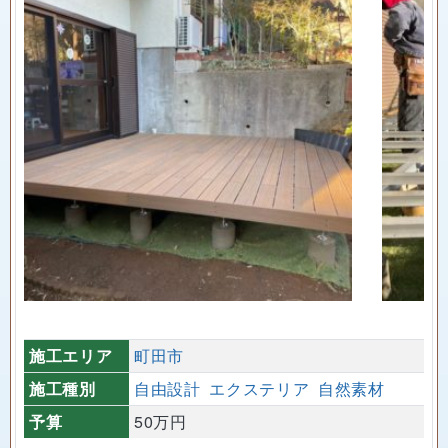
施工エリア
町田市
施工種別
自由設計
エクステリア
自然素材
予算
50万円