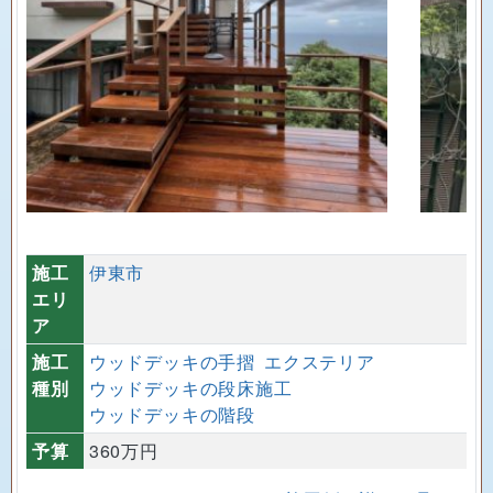
施工
伊東市
エリ
ア
施工
ウッドデッキの手摺
エクステリア
種別
ウッドデッキの段床施工
ウッドデッキの階段
予算
360万円