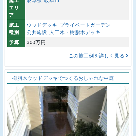
施工
岐阜県
岐阜市
エリ
ア
施工
ウッドデッキ
プライベートガーデン
種別
公共施設
人工木・樹脂木デッキ
予算
300万円
この施工例を詳しく見る
樹脂木ウッドデッキでつくるおしゃれな中庭