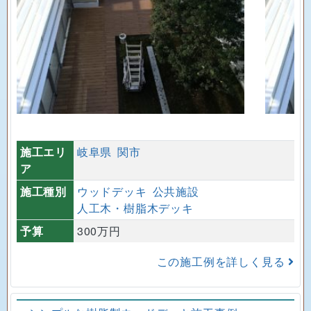
施工エリ
岐阜県
関市
ア
施工種別
ウッドデッキ
公共施設
人工木・樹脂木デッキ
予算
300万円
この施工例を詳しく見る