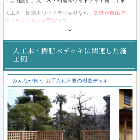
「自由設計」人工木・樹脂木ウッドデッキ施工工事
人工木・樹脂木ウッドデッキ材なら、
設計が自由で、
色々なデザインが可能
です。
一方
大手メーカーの人工木商品のデメリットは、自由
設計ができない（定型サイズのみで展開している）、
傾斜地や二階建てデッキなどこだわりのあるウッドデ
ッキ施工が難しい
点です。
人工木・樹脂木デッキに関連した施
また、きまったデザインしか選べない、プラスティッ
工例
ク風の素材が多いこともデメリットとして挙げられま
す。
リーベワークスは、下記の人工木・樹脂木もおすすめ
みんなが集う お手入れ不要の樹脂デッキ
します。
これらの材料は、様々な材料がありますので、デザイ
ン、自由設計で喜んでいただけると思います。
人工木・樹脂木デッキの特質・比較は、
こちらを御覧ください。
樹脂ウッドデッキ 人気ランキング