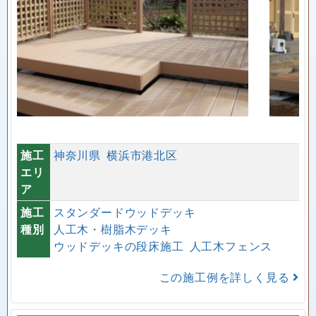
１番人気 アドバンスデッキ３
２番人気 プラチナデッキ２
３番人気 オーロラデッキ２
樹脂ウッドデッキ と 天然ウッドデッキの比較・メ
リット デメリット
施工
神奈川県
横浜市港北区
エリ
ア
施工
スタンダードウッドデッキ
種別
人工木・樹脂木デッキ
ウッドデッキの段床施工
人工木フェンス
この施工例を詳しく見る