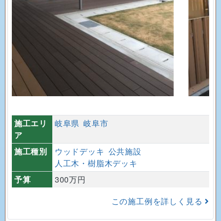
施工エリ
岐阜県
岐阜市
ア
施工種別
ウッドデッキ
公共施設
人工木・樹脂木デッキ
予算
300万円
この施工例を詳しく見る