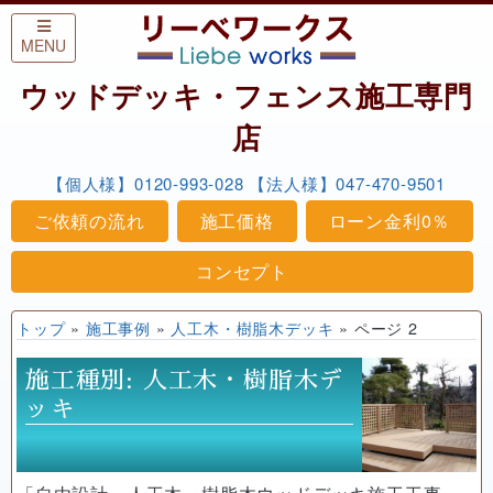
Skip to content
MENU
ウッドデッキ・フェンス施工専門
店
【個人様】0120-993-028
【法人様】047-470-9501
ご依頼の流れ
施工価格
ローン金利0％
コンセプト
トップ
»
施工事例
»
人工木・樹脂木デッキ
»
ページ 2
施工種別:
人工木・樹脂木デ
ッキ