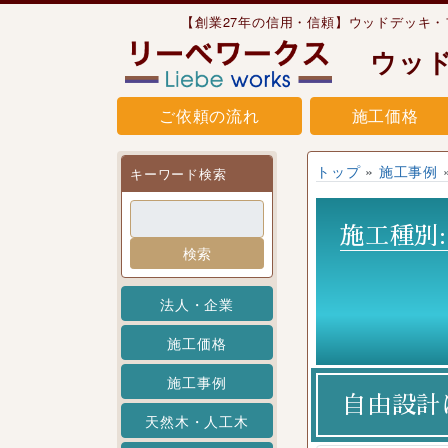
Skip to content
【創業27年の信用・信頼】ウッドデッキ
ウッ
ご依頼の流れ
施工価格
トップ
»
施工事例
キーワード検索
施工種別
検索
法人・企業
施工価格
施工事例
自由設計
天然木・人工木