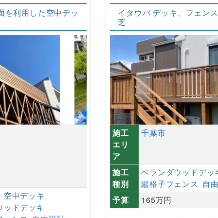
面を利用した空中デッ
イタウバ デッキ、フェン
芝
施工
千葉市
エリ
ア
施工
ベランダウッドデッ
種別
縦格子フェンス
自
・空中デッキ
予算
165万円
ウッドデッキ