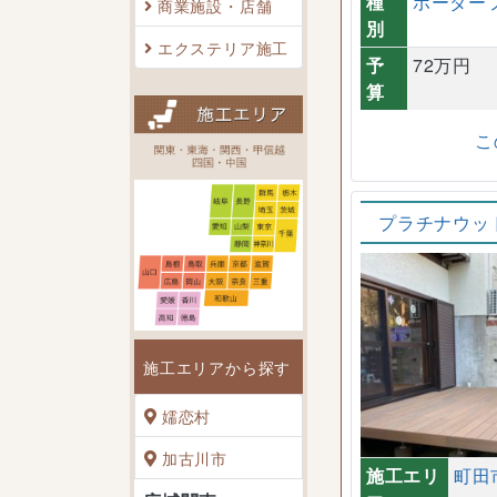
種
ボーダー
商業施設・店舗
別
エクステリア施工
予
72万円
算
こ
プラチナウッ
施工エリアから探す
嬬恋村
加古川市
施工エリ
町田