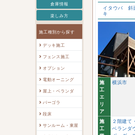
倉庫情報
イタウバ 斜
キ
楽しみ方
施工種別から探す
デッキ施工
フェンス施工
オプション
電動オーニング
施
横浜市
工
屋上・ベランダ
エ
パーゴラ
リ
ア
段床
施
２階建て
サンルーム・東屋
工
ベランダ