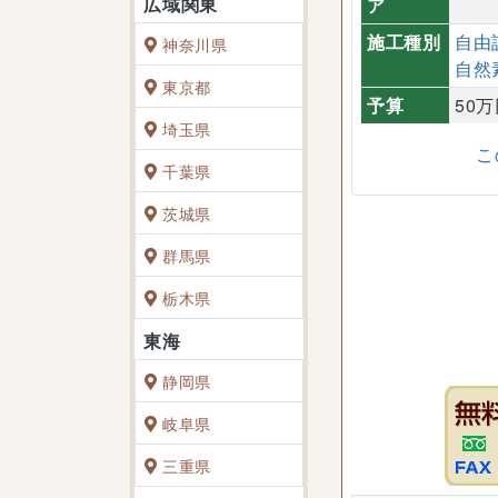
ア
施工種別
自由
神奈川県
自然
東京都
予算
50
埼玉県
こ
千葉県
茨城県
群馬県
栃木県
静岡県
岐阜県
三重県