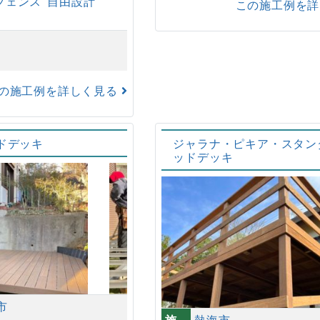
フェンス
自由設計
この施工例を
の施工例を詳しく見る
ドデッキ
ジャラナ・ピキア・スタン
ッドデッキ
市
施
熱海市