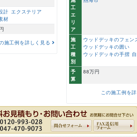
工
設計
エクステリア
エ
素材
リ
万円
ア
施
ウッドデッキのフェン
の施工例を詳しく見る
工
ウッドデッキの囲い
種
ウッドデッキの手摺
別
予
88万円
算
この施工例を