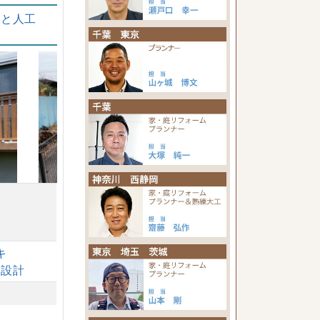
スと人工
キ
由設計