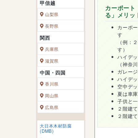
カーポート
る」メリッ
山梨県
長野県
カーポ
す
（例：
兵庫県
す）
ハイデ
滋賀県
（神奈
ガレー
ハイデ
香川県
空中デ
夏は車
岡山県
子供と
広島県
２階建
２階建
大日本木材防腐
(DMB)