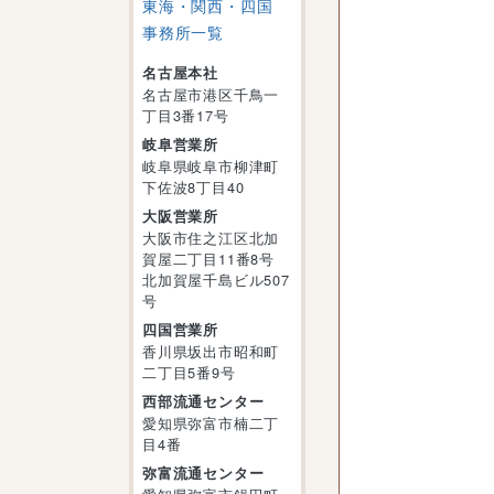
東海・関西・四国
事務所一覧
名古屋本社
名古屋市港区千鳥一
丁目3番17号
岐阜営業所
岐阜県岐阜市柳津町
下佐波8丁目40
大阪営業所
大阪市住之江区北加
賀屋二丁目11番8号
北加賀屋千島ビル507
号
四国営業所
香川県坂出市昭和町
二丁目5番9号
西部流通センター
愛知県弥富市楠二丁
目4番
弥富流通センター