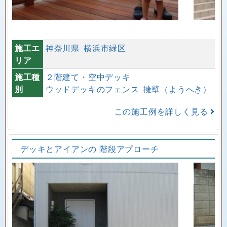
施工エ
神奈川県
横浜市緑区
リア
施工種
２階建て・空中デッキ
別
ウッドデッキのフェンス
擁壁（ようへき）
この施工例を詳しく見る
デッキとアイアンの 階段アプローチ