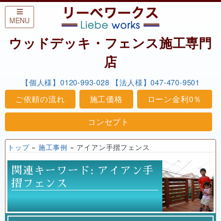
Skip to content
MENU
ウッドデッキ・フェンス施工専門
店
【個人様】0120-993-028
【法人様】047-470-9501
ご依頼の流れ
施工価格
ローン金利0％
コンセプト
トップ
»
施工事例
»
アイアン手摺フェンス
関連キーワード:
アイアン手
摺フェンス