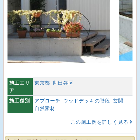
施工エリ
東京都
世田谷区
ア
施工種別
アプローチ
ウッドデッキの階段
玄関
自然素材
この施工例を詳しく見る