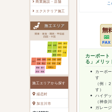
商業施設・店舗
こ
エクステリア施工
カーポート
る」メリッ
カーポ
す
施工エリアから探す
（例：
す）
嬬恋村
ハイデ
（神奈
加古川市
ガレー