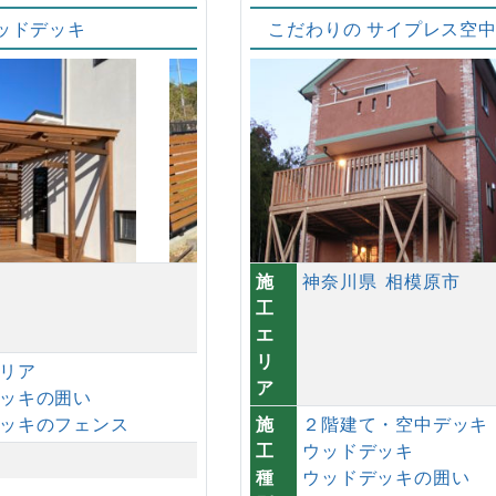
ッドデッキ
こだわりの サイプレス空
施
神奈川県
相模原市
工
エ
リ
リア
ア
ッキの囲い
ッキのフェンス
施
２階建て・空中デッキ
工
ウッドデッキ
種
ウッドデッキの囲い