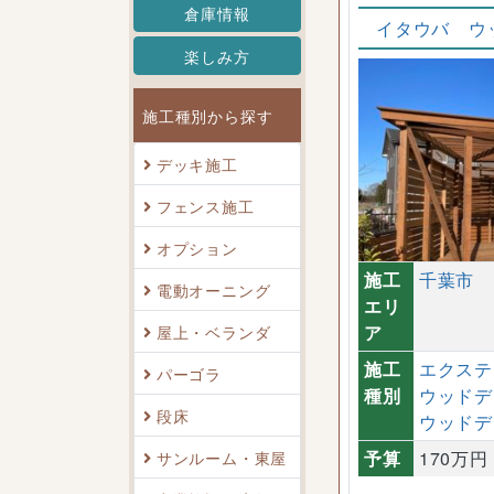
倉庫情報
イタウバ ウ
楽しみ方
施工種別から探す
デッキ施工
フェンス施工
オプション
施工
千葉市
電動オーニング
エリ
屋上・ベランダ
ア
施工
エクステ
パーゴラ
種別
ウッドデ
段床
ウッドデ
サンルーム・東屋
予算
170万円