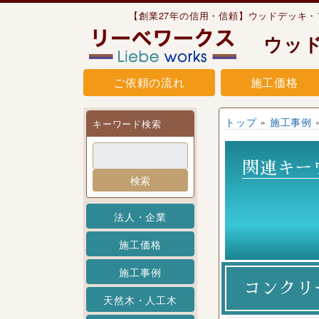
Skip to content
【創業27年の信用・信頼】ウッドデッキ
ウッ
ご依頼の流れ
施工価格
トップ
»
施工事例
キーワード検索
関連キー
検索
法人・企業
施工価格
施工事例
コンクリ
天然木・人工木