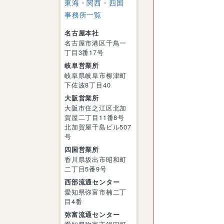
東海・関西・四国
事務所一覧
名古屋本社
名古屋市港区千鳥一
丁目3番17号
岐阜営業所
岐阜県岐阜市柳津町
下佐波8丁目40
大阪営業所
大阪市住之江区北加
賀屋二丁目11番8号
北加賀屋千島ビル507
号
四国営業所
香川県坂出市昭和町
二丁目5番9号
西部流通センター
愛知県弥富市楠二丁
目4番
弥富流通センター