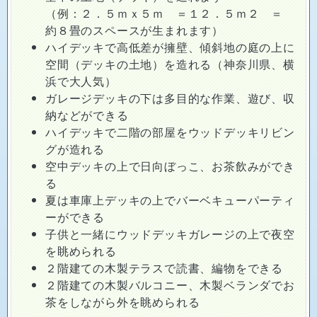
（例：２．５ｍｘ５ｍ ＝１２．５ｍ２ ＝
約８畳のスペースが生まれます）
ハイデッキで高低差が擁壁、傾斜地の庭の上に
空間（デッキの土地）を造れる（神奈川県、横
浜で大人気）
ガレージデッキの下は多目的な作業、遊び、収
納などができる
ハイデッキで二階の部屋をウッドデッキリビン
グが造れる
空中デッキの上で日向ぼっこ、お茶飲みができ
る
夏は車庫上デッキの上でバーベキューパーティ
ーができる
子供と一緒にウッドデッキガレージの上で夜空
を眺められる
２階建ての木製テラスで読書、編物をできる
２階建ての木製バルコニー、木製ベランダでお
茶をしながら外を眺められる