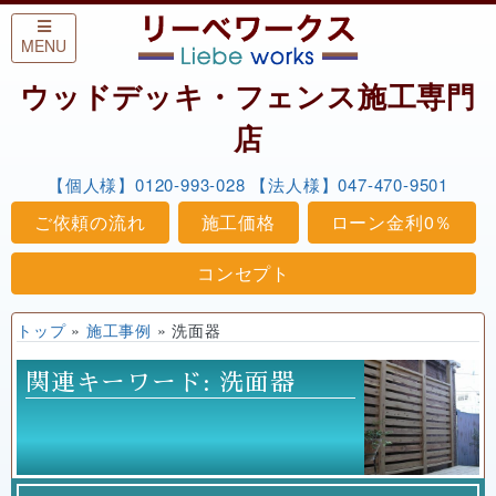
Skip to content
MENU
ウッドデッキ・フェンス施工専門
店
【個人様】0120-993-028
【法人様】047-470-9501
ご依頼の流れ
施工価格
ローン金利0％
コンセプト
トップ
»
施工事例
»
洗面器
関連キーワード:
洗面器