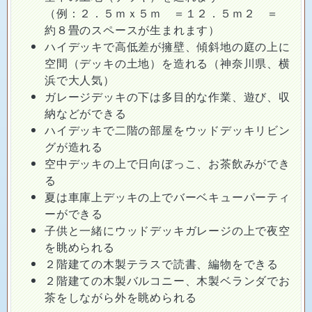
（例：２．５ｍｘ５ｍ ＝１２．５ｍ２ ＝
約８畳のスペースが生まれます）
ハイデッキで高低差が擁壁、傾斜地の庭の上に
空間（デッキの土地）を造れる（神奈川県、横
浜で大人気）
ガレージデッキの下は多目的な作業、遊び、収
納などができる
ハイデッキで二階の部屋をウッドデッキリビン
グが造れる
空中デッキの上で日向ぼっこ、お茶飲みができ
る
夏は車庫上デッキの上でバーベキューパーティ
ーができる
子供と一緒にウッドデッキガレージの上で夜空
を眺められる
２階建ての木製テラスで読書、編物をできる
２階建ての木製バルコニー、木製ベランダでお
茶をしながら外を眺められる