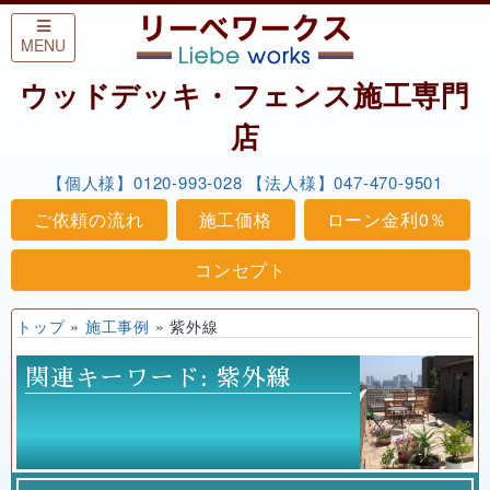
Skip to content
MENU
ウッドデッキ・フェンス施工専門
店
【個人様】0120-993-028
【法人様】047-470-9501
ご依頼の流れ
施工価格
ローン金利0％
コンセプト
トップ
»
施工事例
»
紫外線
関連キーワード:
紫外線