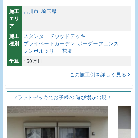
施工
吉川市
埼玉県
エリ
ア
施工
スタンダードウッドデッキ
種別
プライベートガーデン
ボーダーフェンス
シンボルツリー
花壇
予算
150万円
この施工例を詳しく見る
フラットデッキでお子様の 遊び場が出現！