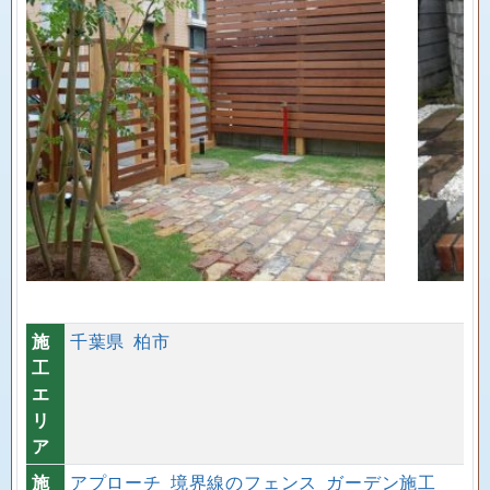
施
千葉県
柏市
工
エ
リ
ア
施
アプローチ
境界線のフェンス
ガーデン施工