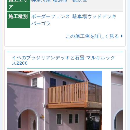
ア
施工種別
ボーダーフェンス
駐車場ウッドデッキ
パーゴラ
この施工例を詳しく見る
イペのブラジリアンデッキと石畳 マルキルック
ス2200