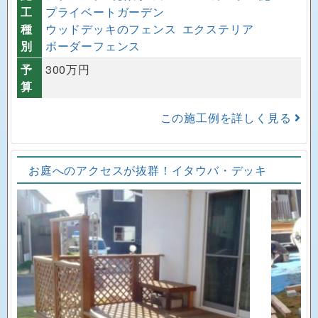
工
プライベートガーデン
種
ウッドデッキのフェンス
エクステリア
別
ボーダーフェンス
予
300万円
算
この施工例を詳しく見る
お庭へのアクセスが抜群！イタウバ・デッキ