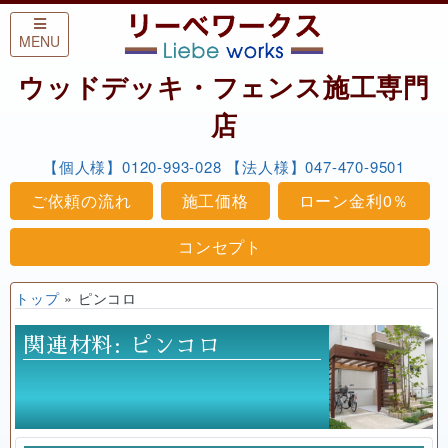
Skip to content
MENU
ウッドデッキ・フェンス施工専門
店
【個人様】0120-993-028
【法人様】047-470-9501
ご依頼の流れ
施工価格
ローン金利0％
コンセプト
トップ
»
ピンコロ
関連材料:
ピンコロ