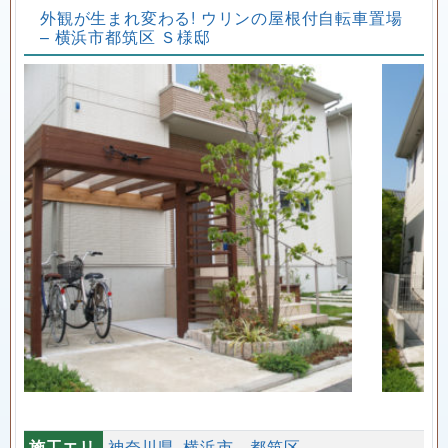
外観が生まれ変わる! ウリンの屋根付自転車置場
– 横浜市都筑区 Ｓ様邸
施工エリ
神奈川県
横浜市 都筑区