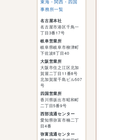
東海・関西・四国
事務所一覧
名古屋本社
名古屋市港区千鳥一
丁目3番17号
岐阜営業所
岐阜県岐阜市柳津町
下佐波8丁目40
大阪営業所
大阪市住之江区北加
賀屋二丁目11番8号
北加賀屋千島ビル507
号
四国営業所
香川県坂出市昭和町
二丁目5番9号
西部流通センター
愛知県弥富市楠二丁
目4番
弥富流通センター