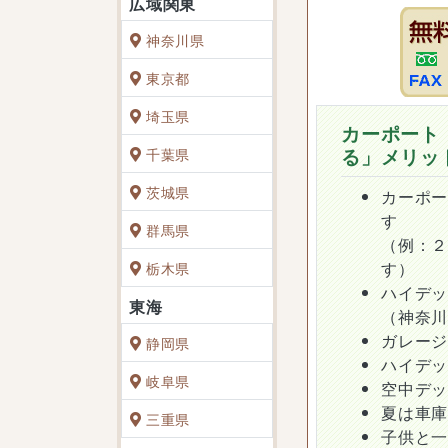
神奈川県
東京都
埼玉県
カーポート
る」メリッ
千葉県
茨城県
カーポ
す
群馬県
（例：
す）
栃木県
ハイデ
（神奈
ガレー
静岡県
ハイデ
岐阜県
空中デ
夏は車
三重県
子供と