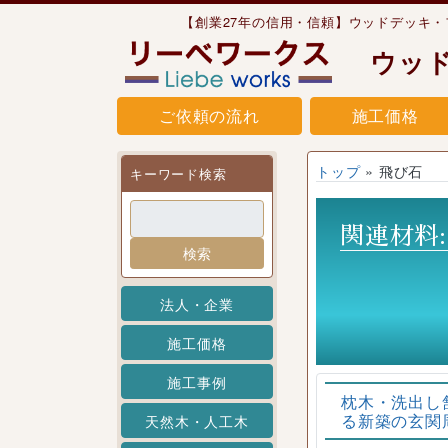
Skip to content
【創業27年の信用・信頼】ウッドデッキ
ウッ
ご依頼の流れ
施工価格
トップ
»
飛び石
キーワード検索
関連材料
検索
法人・企業
施工価格
施工事例
枕木・洗出し
る新築の玄関
天然木・人工木