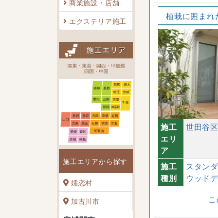
商業施設・店舗
植栽に囲まれ
エクステリア施工
施工
世田谷
エリ
ア
施工エリアから探す
施工
スタン
種別
ウッド
嬬恋村
こ
加古川市