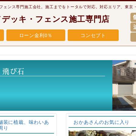
・フェンス専門施工会社。施工までをトータルで対応。対応エリア、東京
ドデッキ・フェンス施工専門店
ローン金利0％
コンセプト
:
飛び石
舗装に植栽、味わいあ
おかあさんのお気に入り
周り