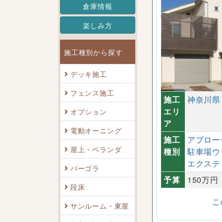
倉庫情報
楽しみ方
施工種別から探す
デッキ施工
フェンス施工
施工
神奈川県
エリ
オプション
ア
電動オーニング
施工
アプロー
屋上・ベランダ
種別
駐車場ウ
エクステ
パーゴラ
予算
150万円
段床
こ
サンルーム・東屋