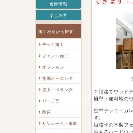
倉庫情報
楽しみ方
施工種別から探す
デッキ施工
フェンス施工
オプション
電動オーニング
屋上・ベランダ
２階建てウッド
擁壁・傾斜地の
パーゴラ
空中デッキ・ガレ
段床
す。
サンルーム・東屋
縦格子の木製フ
度あるハードウ