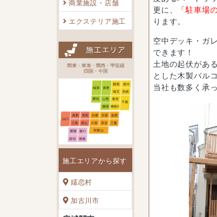
商業施設・店舗
更に、
「駐車場
エクステリア施工
ります。
空中デッキ・ガ
できます！
土地の起伏があ
とした木製バル
当社も数多く承
施工エリアから探す
嬬恋村
加古川市