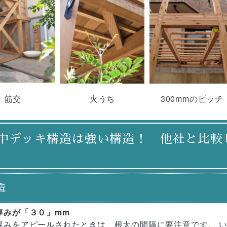
筋交
火うち
300mmのピッチ
中デッキ構造は強い構造！ 他社と比較
造
厚みが「３０」mm
厚みをアピールされたときは、根太の間隔に要注意です。 