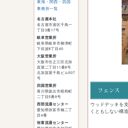
東海・関西・四国
事務所一覧
名古屋本社
名古屋市港区千鳥一
丁目3番17号
岐阜営業所
岐阜県岐阜市柳津町
下佐波8丁目40
大阪営業所
大阪市住之江区北加
賀屋二丁目11番8号
北加賀屋千島ビル507
号
四国営業所
フェンス
香川県坂出市昭和町
二丁目5番9号
ウッドデッキを
西部流通センター
愛知県弥富市楠二丁
くともしない構
目4番
弥富流通センター