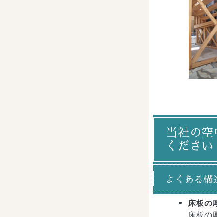
当社の空
ください
よくある構
床板の
床板の