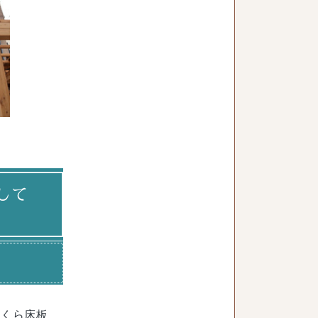
して
いくら床板