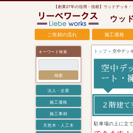
Skip to content
【創業27年の信用・信頼】ウッドデッキ
ウッ
ご依頼の流れ
施工価格
トップ
»
空中デッ
キーワード検索
空中デ
検索
ート・
法人・企業
施工価格
２階建て
施工事例
駐車場の上に立
天然木・人工木
できます！