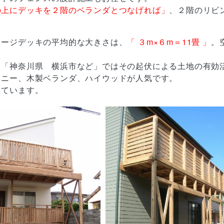
の上にデッキを２階のベランダとつなげれば」
、２階のリビ
レージデッキの平均的な大きさは、
「 ３m×６m＝11畳 」
。
る「神奈川県 横浜市など」ではその起伏による土地の有効
コニー、木製ベランダ、ハイウッドが人気です。
っています。