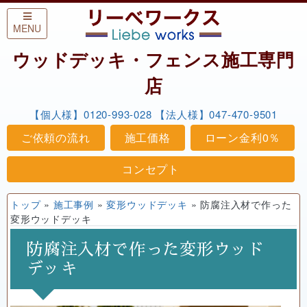
Skip to content
MENU
ウッドデッキ・フェンス施工専門
店
【個人様】0120-993-028
【法人様】047-470-9501
ご依頼の流れ
施工価格
ローン金利0％
コンセプト
トップ
»
施工事例
»
変形ウッドデッキ
»
防腐注入材で作った
変形ウッドデッキ
防腐注入材で作った変形ウッド
デッキ