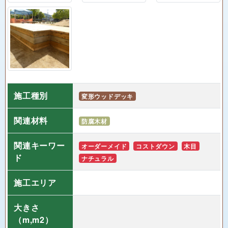
施工種別
変形ウッドデッキ
関連材料
防腐木材
関連キーワー
オーダーメイド
コストダウン
木目
ド
ナチュラル
施工エリア
大きさ
（m,m2）