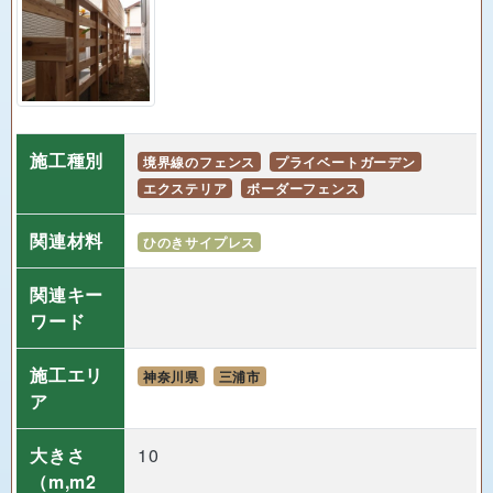
施工種別
境界線のフェンス
プライベートガーデン
エクステリア
ボーダーフェンス
関連材料
ひのきサイプレス
関連キー
ワード
施工エリ
神奈川県
三浦市
ア
大きさ
10
（m,m2