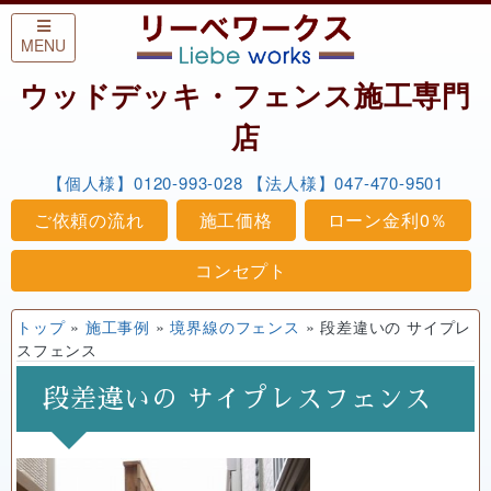
Skip to content
MENU
ウッドデッキ・フェンス施工専門
店
【個人様】0120-993-028
【法人様】047-470-9501
ご依頼の流れ
施工価格
ローン金利0％
コンセプト
トップ
»
施工事例
»
境界線のフェンス
»
段差違いの サイプレ
スフェンス
段差違いの サイプレスフェンス