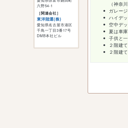
愛知県弥富市鍋田町
（神奈
六野54-1
ガレー
［関連会社］
ハイデ
東洋陸運(株)
空中デ
愛知県名古屋市港区
千鳥一丁目3番17号
夏は車
DMB本社ビル
子供と
２階建
２階建