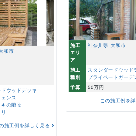
施工
神奈川県
大和市
大和市
エリ
ア
施工
スタンダードウッド
種別
プライベートガーデ
予算
50万円
ードウッドデッキ
フェンス
この施工例を
ッキの階段
ツリー
の施工例を詳しく見る