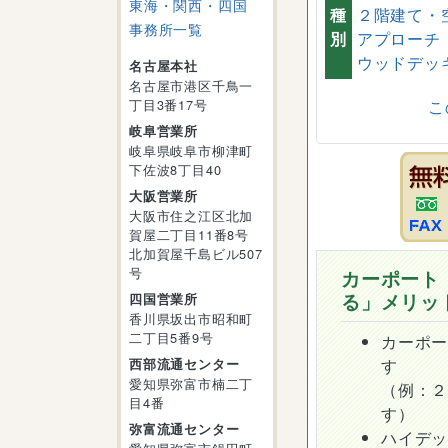
東海・関西・四国
種
２階建て・
事務所一覧
別
アプローチ
ウッドデッ
名古屋本社
名古屋市港区千鳥一
こ
丁目3番17号
岐阜営業所
岐阜県岐阜市柳津町
下佐波8丁目40
大阪営業所
大阪市住之江区北加
賀屋二丁目11番8号
北加賀屋千島ビル507
号
カーポート
る」メリッ
四国営業所
香川県坂出市昭和町
二丁目5番9号
カーポ
す
西部流通センター
愛知県弥富市楠二丁
（例：
目4番
す）
弥富流通センター
ハイデ