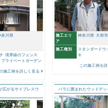
神奈川県
施工エリ
神奈川県
大和
ア
施工種別
スタンダードウ
チ
境界線のフェンス
キ
プライベートガーデン
この施工例を
の施工例を詳しく見る
が広がるサイプレスウ
バラに囲まれたウッドデッ