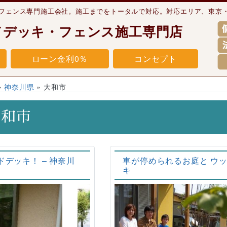
・フェンス専門施工会社。施工までをトータルで対応。対応エリア、東京
ドデッキ・フェンス施工専門店
ローン金利0％
コンセプト
»
神奈川県
»
大和市
大和市
デッキ！ – 神奈川
車が停められるお庭と ウ
キ