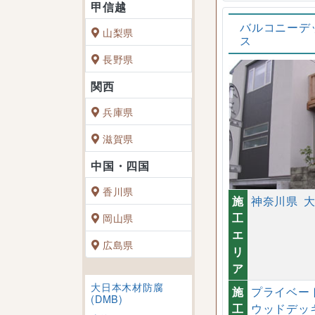
バルコニーデ
山梨県
ス
長野県
兵庫県
滋賀県
香川県
施
神奈川県
工
岡山県
エ
広島県
リ
ア
大日本木材防腐
施
プライベー
(DMB)
工
ウッドデッ