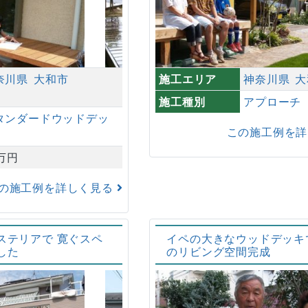
奈川県
大和市
施工エリア
神奈川県
大
施工種別
アプローチ
タンダードウッドデッ
この施工例を
0万円
の施工例を詳しく見る
ステリアで 寛ぐスペ
イペの大きなウッドデッキ
した
のリビング空間完成