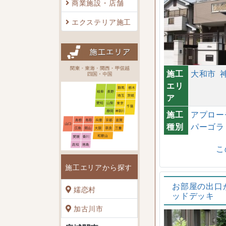
商業施設・店舗
エクステリア施工
施工
大和市
エリ
ア
施工
アプロー
種別
パーゴラ
こ
施工エリアから探す
お部屋の出口
嬬恋村
ッドデッキ
加古川市