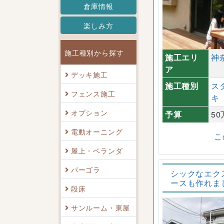
倉庫情報
楽しみ方
施工種別から探す
施工エリ
神
ア
デッキ施工
施工種別
ス
フェンス施工
キ
オプション
予算
5
電動オーニング
こ
屋上・ベランダ
パーゴラ
シックなエク
ースも作れま
段床
サンルーム・東屋