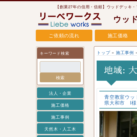
Skip to content
【創業27年の信用・信頼】ウッドデッキ
ウッ
ご依頼の流れ
施工価格
トップ
»
施工事例
キーワード検索
地域:
検索
法人・企業
青空教室ウッド
県大和市 I様
施工価格
施工事例
天然木・人工木