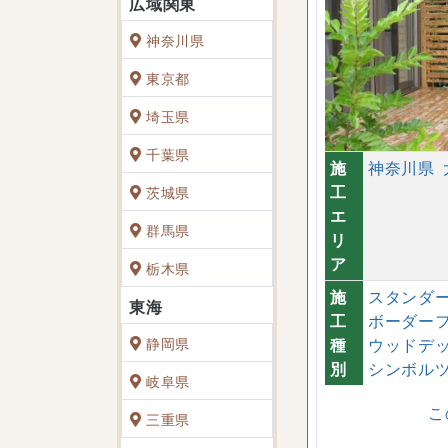
神奈川県
東京都
埼玉県
千葉県
施
神奈川県
工
茨城県
エ
群馬県
リ
ア
栃木県
施
スタンダ
工
ボーダー
静岡県
種
ウッドデ
別
シンボル
岐阜県
こ
三重県