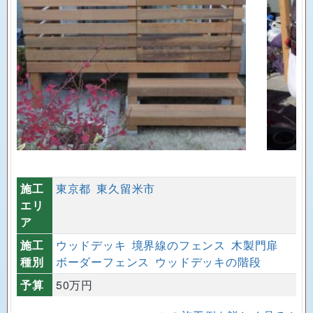
施工
東京都
東久留米市
エリ
ア
施工
ウッドデッキ
境界線のフェンス
木製門扉
種別
ボーダーフェンス
ウッドデッキの階段
予算
50万円