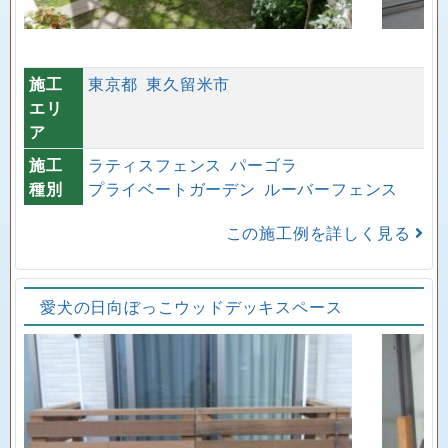
施工
東京都
東久留米市
エリ
ア
施工
ラティスフェンス
パーゴラ
種別
プライベートガーデン
ルーバーフェンス
この施工例を詳しく見る
愛犬の日向ぼっこウッドデッキスペース