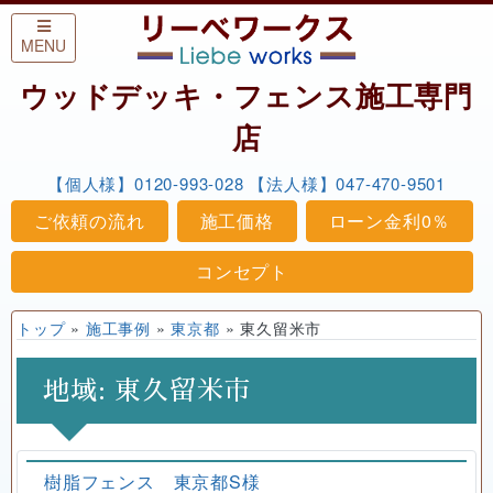
Skip to content
MENU
ウッドデッキ・フェンス施工専門
店
【個人様】0120-993-028
【法人様】047-470-9501
ご依頼の流れ
施工価格
ローン金利0％
コンセプト
トップ
»
施工事例
»
東京都
»
東久留米市
地域:
東久留米市
樹脂フェンス 東京都S様