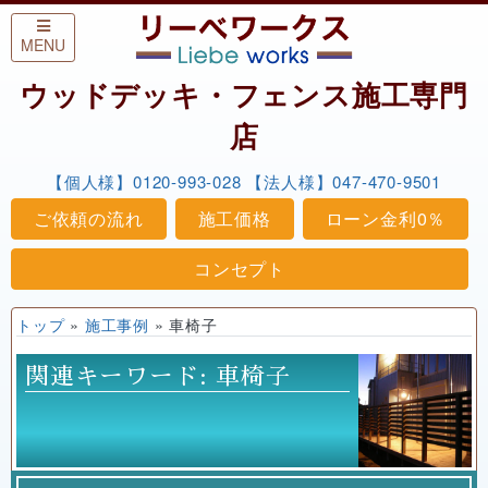
Skip to content
MENU
ウッドデッキ・フェンス施工専門
店
【個人様】0120-993-028
【法人様】047-470-9501
ご依頼の流れ
施工価格
ローン金利0％
コンセプト
トップ
»
施工事例
»
車椅子
関連キーワード:
車椅子