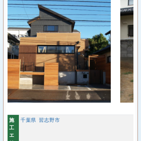
施
千葉県
習志野市
工
エ