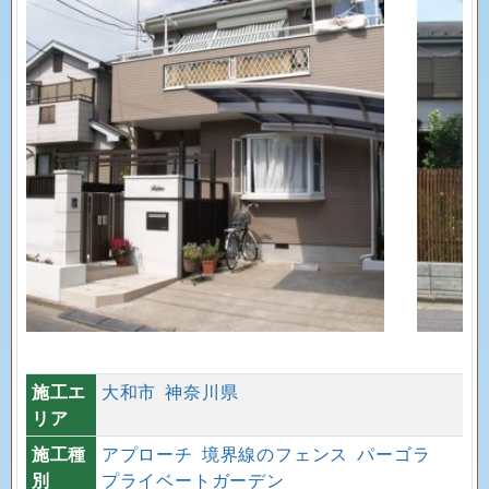
施工エ
大和市
神奈川県
リア
施工種
アプローチ
境界線のフェンス
パーゴラ
別
プライベートガーデン