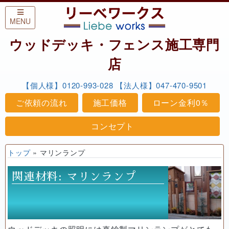
Skip to content
MENU
ウッドデッキ・フェンス施工専門
店
【個人様】0120-993-028
【法人様】047-470-9501
ご依頼の流れ
施工価格
ローン金利0％
コンセプト
トップ
»
マリンランプ
関連材料:
マリンランプ