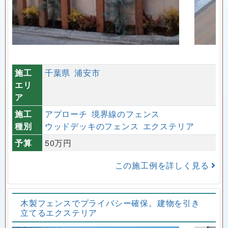
施工
千葉県
浦安市
エリ
ア
施工
アプローチ
境界線のフェンス
種別
ウッドデッキのフェンス
エクステリア
予算
50万円
この施工例を詳しく見る
木製フェンスでプライバシー確保。建物を引き
立てるエクステリア