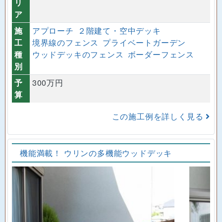
リ
ア
施
アプローチ
２階建て・空中デッキ
工
境界線のフェンス
プライベートガーデン
種
ウッドデッキのフェンス
ボーダーフェンス
別
予
300万円
算
この施工例を詳しく見る
機能満載！ ウリンの多機能ウッドデッキ