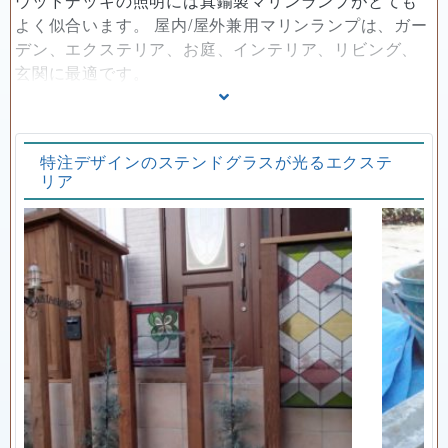
ウッドデッキの照明には真鍮製マリンランプがとても
よく似合います。 屋内/屋外兼用マリンランプは、ガー
デン、エクステリア、お庭、インテリア、リビング、
玄関に最適です。
木やレンガなど自然素材ととても相性のいい真鍮製マ
リンランプ。
落着いた風合いの素材感と機能美が際立つデザイン
特注デザインのステンドグラスが光るエクステ
が、エクステリアのアクセントになります。
リア