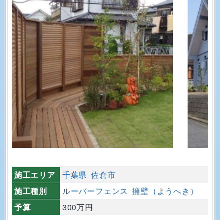
施工エリア
千葉県
佐倉市
施工種別
ルーバーフェンス
擁壁（ようへき）
予算
300万円