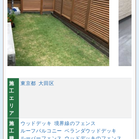
施
東京都
大田区
工
エ
リ
ア
施
ウッドデッキ
境界線のフェンス
工
ルーフバルコニー
ベランダウッドデッキ
種
ルーバーフェンス
ウッドデッキのフェンス