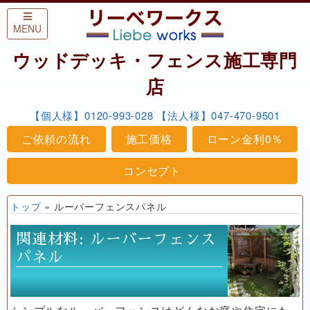
Skip to content
MENU
ウッドデッキ・フェンス施工専門
店
【個人様】0120-993-028
【法人様】047-470-9501
ご依頼の流れ
施工価格
ローン金利0％
コンセプト
トップ
»
ルーバーフェンスパネル
関連材料:
ルーバーフェンス
パネル