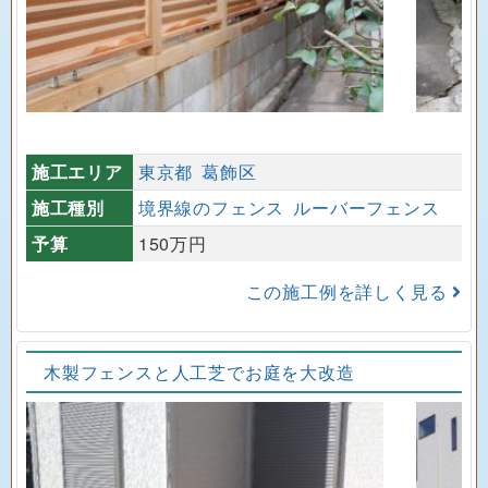
施工エリア
東京都
葛飾区
施工種別
境界線のフェンス
ルーバーフェンス
予算
150万円
この施工例を詳しく見る
木製フェンスと人工芝でお庭を大改造