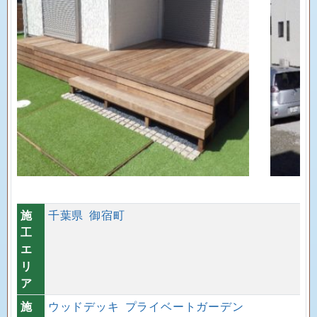
施
千葉県
御宿町
工
エ
リ
ア
施
ウッドデッキ
プライベートガーデン