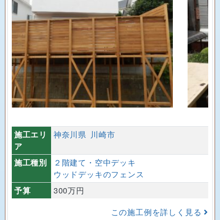
施工エリ
神奈川県
川崎市
ア
施工種別
２階建て・空中デッキ
ウッドデッキのフェンス
予算
300万円
この施工例を詳しく見る