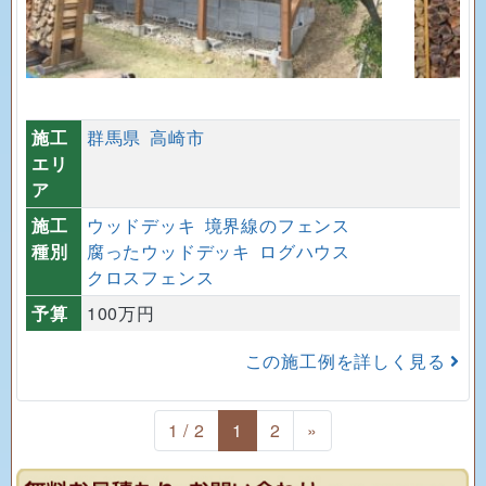
施工
群馬県
高崎市
エリ
ア
施工
ウッドデッキ
境界線のフェンス
種別
腐ったウッドデッキ
ログハウス
クロスフェンス
予算
100万円
この施工例を詳しく見る
1 / 2
1
2
»