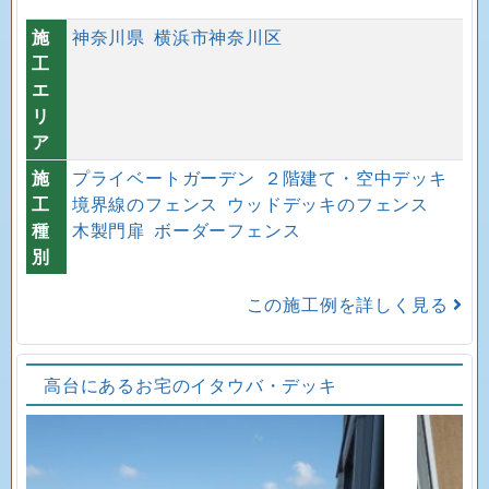
施
神奈川県
横浜市神奈川区
工
エ
リ
ア
施
プライベートガーデン
２階建て・空中デッキ
工
境界線のフェンス
ウッドデッキのフェンス
種
木製門扉
ボーダーフェンス
別
この施工例を詳しく見る
高台にあるお宅のイタウバ・デッキ