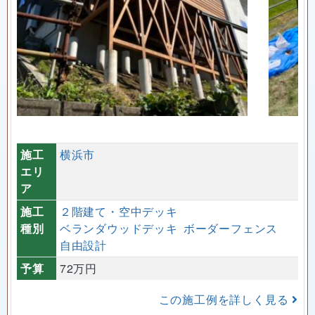
施工
横浜市
エリ
ア
施工
２階建て・空中デッキ
種別
ベランダウッドデッキ
ボーダーフェンス
自由設計
予算
72万円
この施工例を詳しく見る