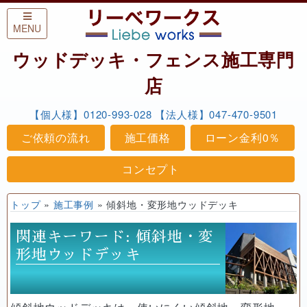
Skip to content
MENU
ウッドデッキ・フェンス施工専門
店
【個人様】0120-993-028
【法人様】047-470-9501
ご依頼の流れ
施工価格
ローン金利0％
コンセプト
トップ
»
施工事例
»
傾斜地・変形地ウッドデッキ
関連キーワード:
傾斜地・変
形地ウッドデッキ