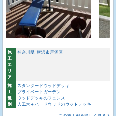
施
神奈川県
横浜市戸塚区
工
エ
リ
ア
施
スタンダードウッドデッキ
工
プライベートガーデン
種
ウッドデッキのフェンス
別
人工木＋ハードウッドのウッドデッキ
この施工例を詳しく見る