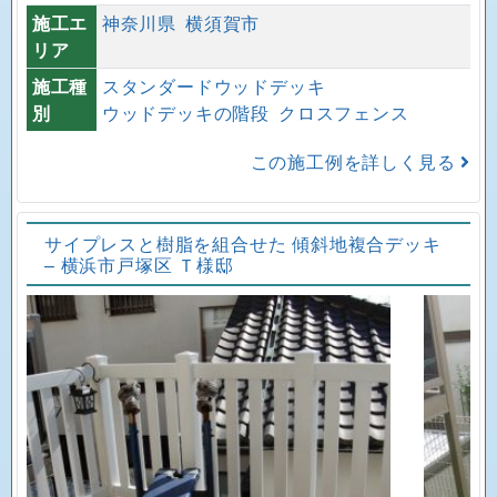
施工エ
神奈川県
横須賀市
リア
施工種
スタンダードウッドデッキ
別
ウッドデッキの階段
クロスフェンス
この施工例を詳しく見る
サイプレスと樹脂を組合せた 傾斜地複合デッキ
– 横浜市戸塚区 Ｔ様邸