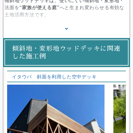
傾斜地ウッドデッキは、使いにくい傾斜地・変形地・
法面を
“家族が使える庭”
へと生まれ変わらせる有効な
土地活用方法です。
雑草が生い茂り放置されがちな敷地でも、大きなアウ
トドアリビングとして活用できるようになります。
10畳ほどのデッキを設置すれば、実質的に土地価値が
傾斜地・変形地ウッドデッキに関連
向上し、神奈川県の例では約300万円相当の価値アップ
した施工例
が見込めます（施工費は一般的に約200万円前後）。
また、傾斜地では人工木では構造を組めないため、柱
や大引きには超高耐久のハードウッドが必須です。
イタウバ 斜面を利用した空中デッキ
耐久30年以上の材を使用することで、安全性が高く長
寿命のデッキを実現できます。